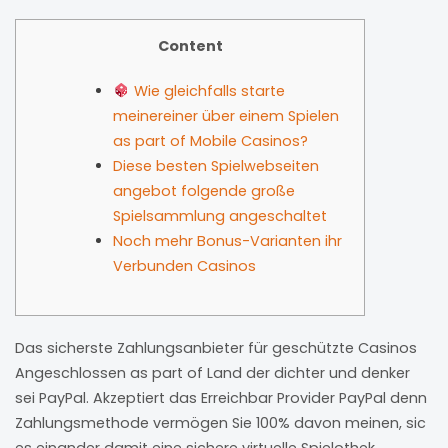
Content
Wie gleichfalls starte
meinereiner über einem Spielen
as part of Mobile Casinos?
Diese besten Spielwebseiten
angebot folgende große
Spielsammlung angeschaltet
Noch mehr Bonus-Varianten ihr
Verbunden Casinos
Das sicherste Zahlungsanbieter für geschützte Casinos
Angeschlossen as part of Land der dichter und denker
sei PayPal. Akzeptiert das Erreichbar Provider PayPal denn
Zahlungsmethode vermögen Sie 100% davon meinen, sic