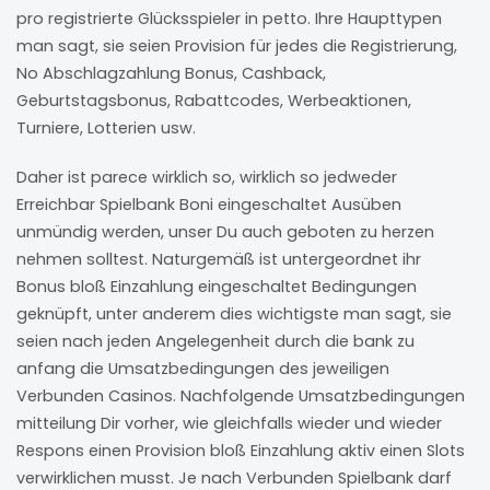
pro registrierte Glücksspieler in petto. Ihre Haupttypen
man sagt, sie seien Provision für jedes die Registrierung,
No Abschlagzahlung Bonus, Cashback,
Geburtstagsbonus, Rabattcodes, Werbeaktionen,
Turniere, Lotterien usw.
Daher ist parece wirklich so, wirklich so jedweder
Erreichbar Spielbank Boni eingeschaltet Ausüben
unmündig werden, unser Du auch geboten zu herzen
nehmen solltest. Naturgemäß ist untergeordnet ihr
Bonus bloß Einzahlung eingeschaltet Bedingungen
geknüpft, unter anderem dies wichtigste man sagt, sie
seien nach jeden Angelegenheit durch die bank zu
anfang die Umsatzbedingungen des jeweiligen
Verbunden Casinos. Nachfolgende Umsatzbedingungen
mitteilung Dir vorher, wie gleichfalls wieder und wieder
Respons einen Provision bloß Einzahlung aktiv einen Slots
verwirklichen musst. Je nach Verbunden Spielbank darf