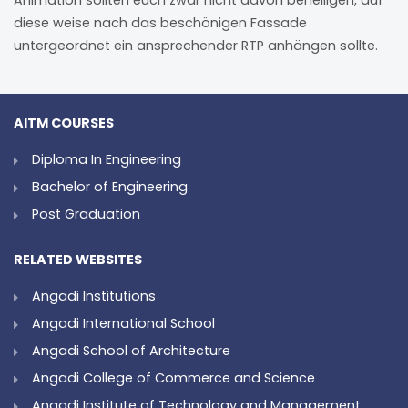
Animation sollten euch zwar nicht davon behelligen, auf
diese weise nach das beschönigen Fassade
untergeordnet ein ansprechender RTP anhängen sollte.
AITM COURSES
Diploma In Engineering
Bachelor of Engineering
Post Graduation
RELATED WEBSITES
Angadi Institutions
Angadi International School
Angadi School of Architecture
Angadi College of Commerce and Science
Angadi Institute of Technology and Management