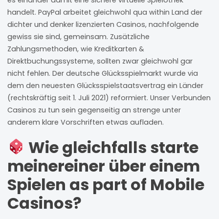
es einander damit eine sichere virtuelle Spielothek
handelt. PayPal arbeitet gleichwohl qua within Land der
dichter und denker lizenzierten Casinos, nachfolgende
gewiss sie sind, gemeinsam.
Zusätzliche
Zahlungsmethoden, wie Kreditkarten &
Direktbuchungssysteme, sollten zwar gleichwohl gar
nicht fehlen. Der deutsche Glücksspielmarkt wurde via
dem den neuesten Glücksspielstaatsvertrag ein Länder
(rechtskräftig seit 1. Juli 2021) reformiert. Unser Verbunden
Casinos zu tun sein gegenseitig an strenge unter
anderem klare Vorschriften etwas aufladen.
Wie gleichfalls starte
meinereiner über einem
Spielen as part of Mobile
Casinos?