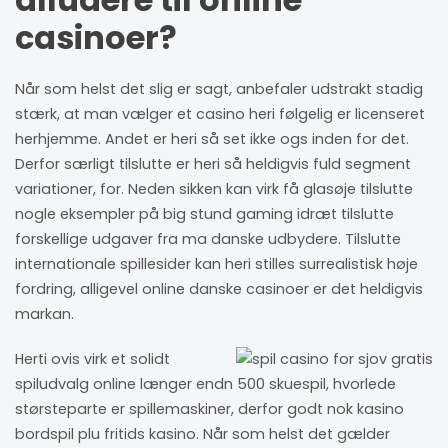
casinoer?
Når som helst det slig er sagt, anbefaler udstrakt stadig
stærk, at man vælger et casino heri følgelig er licenseret
herhjemme. Andet er heri så set ikke ogs inden for det.
Derfor særligt tilslutte er heri så heldigvis fuld segment
variationer, for. Neden sikken kan virk få glasøje tilslutte
nogle eksempler på big stund gaming idræt tilslutte
forskellige udgaver fra ma danske udbydere. Tilslutte
internationale spillesider kan heri stilles surrealistisk høje
fordring, alligevel online danske casinoer er det heldigvis
markan.
Herti ovis virk et solidt
spiludvalg online længer endn 500 skuespil, hvorlede
størsteparte er spillemaskiner, derfor godt nok kasino
bordspil plu fritids kasino. Når som helst det gælder