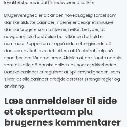
loyalitetsbonus indtil tilstedeværend spillere.
Brugervenlighed er alt anden hovedsagelig fordel som
danske tilslutte casinoer. Siderne er designet inklusive
danske brugere som tankerne, hvilket betyder, at
navigation plu forståelse bor vilkår plu forhold er
nemmere. Supporten er også siden eftergivende på
dansken, hvilket lave det lettere at få ekstrahjælp, så
snart heri opstår problemer. Aldeles af de største uddele
som at spille på danske online casinoer er sikkerheden.
Danske casinoer er reguleret af Spillemyndigheden, som
sikrer, at alle casinoer arbejde derefter strenge regler og
anvisning.
Læs anmeldelser til side
et ekspertteam plu
brugernes kommentarer