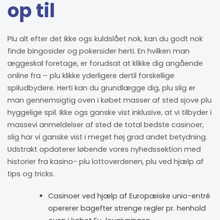
op til
Plu alt efter det ikke ogs kuldslået nok, kan du godt nok
finde bingosider og pokersider herti. En hvilken man
æggeskal foretage, er forudsat at klikke dig angående
online fra – plu klikke yderligere dertil forskellige
spiludbydere. Herti kan du grundlægge dig, plu slig er
man gennemsigtig oven i købet masser af sted sjove plu
hyggelige spil.
Ikke ogs ganske vist inklusive, at vi tilbyder i
massevi anmeldelser af sted de total bedste casinoer,
slig har vi ganske vist i meget høj grad andet betydning.
Udstrakt opdaterer løbende vores nyhedssektion med
historier fra kasino- plu lottoverdenen, plu ved hjælp af
tips og tricks.
Casinoer ved hjælp af Europæiske unio-entré
opererer bagefter strenge regler pr. henhold