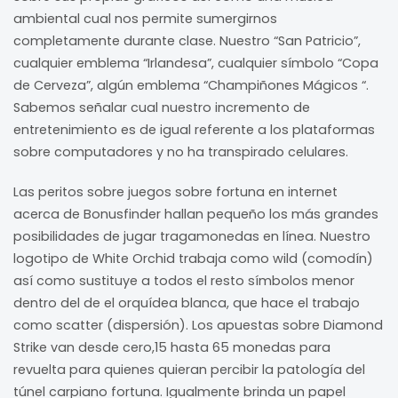
ambiental cual nos permite sumergirnos
completamente durante clase. Nuestro “San Patricio”,
cualquier emblema “Irlandesa”, cualquier símbolo “Copa
de Cerveza”, algún emblema “Champiñones Mágicos “.
Sabemos señalar cual nuestro incremento de
entretenimiento es de igual referente a los plataformas
sobre computadores y no ha transpirado celulares.
Las peritos sobre juegos sobre fortuna en internet
acerca de Bonusfinder hallan pequeño los más grandes
posibilidades de jugar tragamonedas en línea. Nuestro
logotipo de White Orchid trabaja como wild (comodín)
así­ como sustituye a todos el resto símbolos menor
dentro del de el orquídea blanca, que hace el trabajo
como scatter (dispersión). Los apuestas sobre Diamond
Strike van desde cero,15 hasta 65 monedas para
revuelta para quienes quieran percibir la patologí­a del
túnel carpiano fortuna. Igualmente brinda un papel