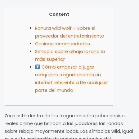
Content
Ranura wild wolf – Sobre el
proveedor del entretenimiento
Casinos recomendados
Símbolo sobre alhaja lozano la
más superior
Cómo empezar a jugar
máquinas tragamonedas en
internet referente a De cualquier
parte del mundo
Zeus está dentro de los tragamonedas sobre casino
reales online que brindan a las jugadores las rondas
sobre rebaja mayormente locas. Los símbolos wild, igual