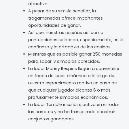
atractiva.
A pesar de su simule sencillez, la
tragamonedas ofrece importantes
oportunidades de ganar.
Así que, nuestras reseñas así­ como
puntuaciones se basan, especialmente, en la
confianza y la ortodoxia de los casinos.
Mientras que es posible ganar 250 monedas
para sacar iv símbolos parecidos.
La labor Money Respins llegan a convertirse
en focos de luces dinámica a lo largo de
nuestro esparcimiento motivo en caso de
que cualquier jugador alcanza 6 o más
profusamente símbolos económicos.
La labor Tumble inscribirí¡ activa en el rodar
las carretes y no ha transpirado construir
conjuntos ganadores.