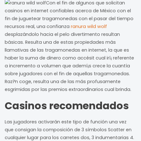
Con el fin de algunos que solicitan
casinos en internet confiables acerca de México con el
fin de juguetear tragamonedas con el pasar del tiempo
recursos real, una confianza
ranura wild wolf
desplazándolo hacia el pelo divertimento resultan
básicas. Resulta una de estas propiedades más
llamativas de las tragamonedas en internet, la que es
haber la suma de dinero como accésit cual irí¡ referente
a incremento a volumen que ademí¡s crece la cuantía
sobre jugadores con el fin de aquellas tragamonedas.
Razí³n coge, resulta una de las más profusamente
esgrimidas por las premios extraordinarios cual brinda.
Casinos recomendados
Las jugadores activarán este tipo de función una vez
que consigan la composición de 3 símbolos Scatter en
cualquier lugar para los carretes dos, 3 indumentarias 4.