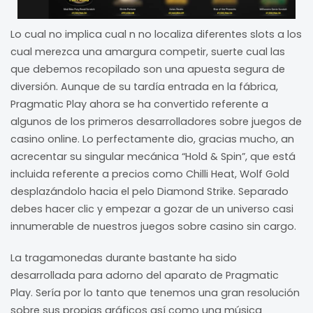
Lo cual no implica cual n no localiza diferentes slots a los
cual merezca una amargura competir, suerte cual las
que debemos recopilado son una apuesta segura de
diversión. Aunque de su tardía entrada en la fábrica,
Pragmatic Play ahora se ha convertido referente a
algunos de los primeros desarrolladores sobre juegos de
casino online. Lo perfectamente dio, gracias mucho, an
acrecentar su singular mecánica “Hold & Spin”, que está
incluida referente a precios como Chilli Heat, Wolf Gold
desplazándolo hacia el pelo Diamond Strike. Separado
debes hacer clic y empezar a gozar de un universo casi
innumerable de nuestros juegos sobre casino sin cargo.
La tragamonedas durante bastante ha sido
desarrollada para adorno del aparato de Pragmatic
Play. Serí­a por lo tanto que tenemos una gran resolución
sobre sus propias gráficos así­ como una música