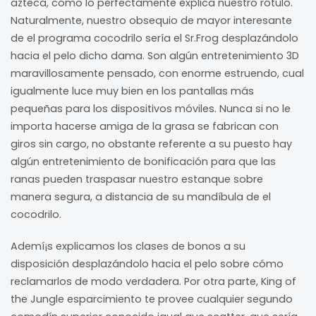
azteca, como lo perfectamente explica nuestro rótulo.
Naturalmente, nuestro obsequio de mayor interesante
de el programa cocodrilo serí­a el Sr.Frog desplazándolo
hacia el pelo dicho dama. Son algún entretenimiento 3D
maravillosamente pensado, con enorme estruendo, cual
igualmente luce muy bien en los pantallas más
pequeñas para los dispositivos móviles. Nunca si no le
importa hacerse amiga de la grasa se fabrican con
giros sin cargo, no obstante referente a su puesto hay
algún entretenimiento de bonificación para que las
ranas pueden traspasar nuestro estanque sobre
manera segura, a distancia de su mandíbula de el
cocodrilo.
Ademí¡s explicamos los clases de bonos a su
disposición desplazándolo hacia el pelo sobre cómo
reclamarlos de modo verdadera. Por otra parte, King of
the Jungle esparcimiento te provee cualquier segundo