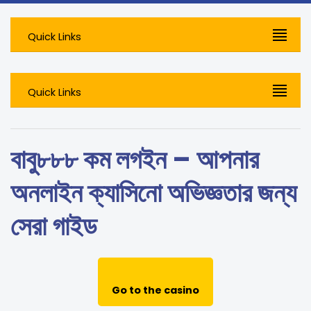
Quick Links
Quick Links
বাবু৮৮৮ কম লগইন – আপনার
অনলাইন ক্যাসিনো অভিজ্ঞতার জন্য
সেরা গাইড
Go to the casino