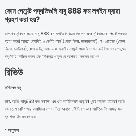
কোন পেমেন্ট পদ্ধতিগুলি বাবু 888 কম লগইন দ্বারা
গ্রহণ করা হয়?
আপনার সুবিধার জন্য, বাবু 888 কম লগইন বিভিন্ন নিরাপদ এবং সুবিধাজনক পেমেন্ট পদ্ধতি
গ্রহণ করে। আমরা ক্রেডিট ও ডেবিট কার্ড (যেমন ভিসা, মাস্টারকার্ড), ই-ওয়ালেট (যেমন
স্ক্রিল, নেটেলার), ব্যাঙ্ক ট্রান্সফার এবং স্থানীয় পেমেন্ট পদ্ধতি সমর্থন করি। আপনার পছন্দের
পদ্ধতিটি নির্বাচন করুন এবং নিশ্চিন্ত থাকুন যে আপনার লেনদেন নিরাপদ।
রিভিউ
অভিষেক বসু
ভাই, আমি “বাবু888 কম লগইন” এর ওই আর্টিকেলটা পড়েছি। খুবই কাজের হয়েছে। আমি
বাংলাদেশ বেটিং আর ক্যাসিনো গেমস নিয়ে জানতে চাইছিলাম আর আর্টিকেলটা আমার সব
প্রশ্নের উত্তর দিয়েছে।
* আনুশকা