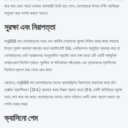
করে করা যেতে পারে। একবার অ্যাকাউন্ট তৈরি হয়ে গেলে, খেলোয়াড়রা উপরে বর্ণিত প্রক্রিয়া
অনুসরণ করে লগইন করতে পারেন।
সুরক্ষা এবং নিরাপত্তা
বাবু888 কম খেলোয়াড়দের তথ্য এবং আর্থিক লেনদেনের সুরক্ষা নিশ্চিত করার জন্য সবচেয়ে
উন্নত সুরক্ষা ব্যবস্থা ব্যবহার করে। ক্যাসিনোটি SSL এনক্রিপশন প্রযুক্তি ব্যবহার করে যা
খেলোয়াড়দের ডেটা অ্যাক্সেসের অননুমোদিত প্রচেষ্টা থেকে রক্ষা করে। এটি একটি সর্বাধুনিক
ফায়ারওয়াল সিস্টেম দ্বারাও সুরক্ষিত যা ক্ষতিকারক সফ্টওয়্যার এবং হ্যাকারদের ক্যাসিনোর
সিস্টেমে প্রবেশ করা থেকে রোধ করে।
এছাড়াও, বাবু888 কম খেলোয়াড়দের তাদের অ্যাকাউন্টের নিরাপত্তা বাড়ানোর জন্য দুই-
ফ্যাক্টর প্রমাণীকরণ (2FA) ব্যবহার করার বিকল্প প্রদান করে। 2FA একটি অতিরিক্ত সুরক্ষা
স্তর যোগ করে যার জন্য খেলোয়াড়দের তাদের ফোনে পাঠানো একটি কোড প্রবেশ করতে হয়
লগইন করার সময়।
ক্যাসিনো গেম