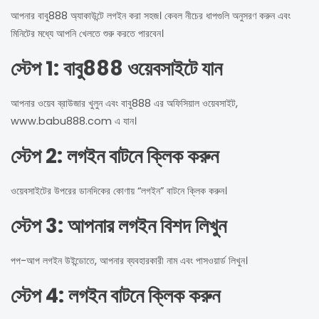
আপনার বাবু888 অ্যাকাউন্টে লগইন করা সহজ। কেবল নীচের ধাপগুলি অনুসরণ করুন এবং
মিনিটের মধ্যে আপনি খেলতে শুরু করতে পারবেন।
স্টেপ 1: বাবু888 ওয়েবসাইটে যান
আপনার ওয়েব ব্রাউজার খুলুন এবং বাবু888 এর অফিসিয়াল ওয়েবসাইট,
www.babu888.com এ যান।
স্টেপ 2: লগইন বাটনে ক্লিক করুন
ওয়েবসাইটের উপরের ডানদিকের কোণায় “লগইন” বাটনে ক্লিক করুন।
স্টেপ 3: আপনার লগইন বিশদ লিখুন
পপ-আপ লগইন উইন্ডোতে, আপনার ব্যবহারকারী নাম এবং পাসওয়ার্ড লিখুন।
স্টেপ 4: লগইন বাটনে ক্লিক করুন