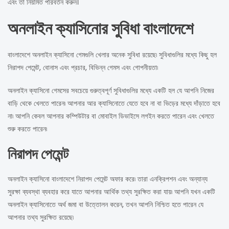
এবং তা নিয়মিত পরিবর্তন করুন।
অনলাইন ক্যাসিনোর সুবিধা বাংলাদেশে
বাংলাদেশে অনলাইন ক্যাসিনো গেমগুলি খেলার অনেক সুবিধা রয়েছে৷ সুবিধাগুলির মধ্যে কিছু হল
নিরাপদ পেমেন্ট, বোনাস এবং প্রচার, বিভিন্ন গেমস এবং গোপনীয়তা৷
অনলাইন ক্যাসিনো গেমসের সবচেয়ে গুরুত্বপূর্ণ সুবিধাগুলির মধ্যে একটি হল যে আপনি নিজের
বাড়ি থেকে খেলতে পারেন৷ আপনার আর ক্যাসিনোতে যেতে হবে না বা ভিড়ের মধ্যে দাঁড়াতে হবে
না৷ আপনি কেবল আপনার কম্পিউটার বা মোবাইল ডিভাইসে লগইন করতে পারেন এবং খেলতে
শুরু করতে পারেন৷
নিরাপদ পেমেন্ট
অনলাইন ক্যাসিনো বাংলাদেশে নিরাপদ পেমেন্ট অফার করে৷ তারা এনক্রিপশন এবং অন্যান্য
সুরক্ষা ব্যবস্থা ব্যবহার করে যাতে আপনার আর্থিক তথ্য সুরক্ষিত করা যায়৷ আপনি যখন একটি
অনলাইন ক্যাসিনোতে অর্থ জমা বা উত্তোলন করেন, তখন আপনি নিশ্চিত হতে পারেন যে
আপনার তথ্য সুরক্ষিত রয়েছে৷