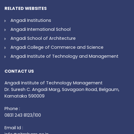
RELATED WEBSITES
Angadi Institutions
Angadi International School
Angadi School of Architecture
Angadi College of Commerce and Science
Angadi Institute of Technology and Management
CONTACT US
Angadi Institute of Technology Management
Dr. Suresh C. Angadi Marg, Savagaon Road, Belgaum,
Karnataka 590009
Phone :
0831 243 8123/100
Email Id :