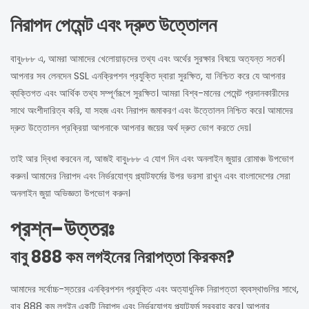
নিরাপদ পেমেন্ট এবং দ্রুত উত্তোলন
বাবু৮৮৮ এ, আমরা আমাদের খেলোয়াড়দের তথ্য এবং অর্থের সুরক্ষার বিষয়ে অত্যন্ত সতর্ক।
আপনার সব লেনদেন SSL এনক্রিপশন প্রযুক্তি দ্বারা সুরক্ষিত, যা নিশ্চিত করে যে আপনার
ব্যক্তিগত এবং আর্থিক তথ্য সম্পূর্ণরূপে সুরক্ষিত। আমরা বিশ্ব-মানের পেমেন্ট প্রদানকারীদের
সাথে অংশীদারিত্ব করি, যা সহজ এবং নিরাপদ জমাকরণ এবং উত্তোলন নিশ্চিত করে। আমাদের
দ্রুত উত্তোলন প্রক্রিয়া আপনাকে আপনার জয়ের অর্থ দ্রুত ভোগ করতে দেয়।
তাই আর দ্বিধা করবেন না, আজই বাবু৮৮৮ এ যোগ দিন এবং অনলাইন জুয়ার রোমাঞ্চ উপভোগ
করুন। আমাদের নিরাপদ এবং নির্ভরযোগ্য প্ল্যাটফর্মের উপর ভরসা রাখুন এবং বাংলাদেশের সেরা
অনলাইন জুয়া অভিজ্ঞতা উপভোগ করুন।
প্রশ্ন-উত্তরঃ
বাবু 888 কম লগইনের নিরাপত্তা কিরকম?
আমাদের সর্বোচ্চ-স্তরের এনক্রিপশন প্রযুক্তি এবং অত্যাধুনিক নিরাপত্তা ব্যবস্থাগুলির সাথে,
বাবু 888 কম লগইন একটি নিরাপদ এবং নির্ভরযোগ্য প্ল্যাটফর্ম সরবরাহ করে। আপনার