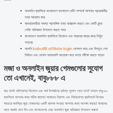
অনলাইন ক্যাসিনো বাংলাদেশে বাংলাদেশ বেটিং সম্পর্কে আপনার প্রয়োজনীয়
তথ্য সরবরাহ করে
ব্যবহারকারীরা সমস্ত প্রাসঙ্গিক তথ্য অ্যাক্সেস করতে এবং একটি সুন্দর
গেমিং অভিজ্ঞতা উপভোগ করতে পারে
বাংলাদেশে অনলাইন ক্যাসিনো বিনোদন এবং সম্ভাব্য জয়ের জন্য নিখুঁত
গন্তব্য
আপনি
babu88 affiliate login
যোগদান করে এবং বিস্তৃত গেম
নির্বাচন এবং বোনাস অফারগুলি অন্বেষণ করে ভাগ্য পরীক্ষা করতে পারেন
মজা ও অনলাইন জুয়ার গেমগুলোর সুযোগ
তো এখানেই, বাবু৮৮৮ এ
ঘরে বসেই অবিশ্বাস্য বিনোদন এবং অর্থ উপার্জনের দুর্দান্ত সুযোগ পেতে চান? তাহলে বাবু৮৮৮
ক্যাসিনো আপনার জন্য সঠিক জায়গা। আমাদের নিরাপদ এবং নির্ভরযোগ্য প্ল্যাটফর্মে বিশ্বের
সবচেয়ে জনপ্রিয় জুয়া গেমগুলোর একটি ব্যাপক সংগ্রহ আপনার জন্য অপেক্ষা করছে। আমাদের
সাথে আজই যোগ দিন এবং বাংলাদেশের সেরা অনলাইন জুয়া অভিজ্ঞতা উপভোগ করুন।