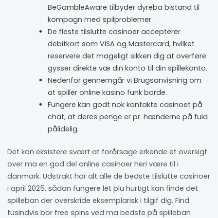
BeGambleAware tilbyder dyreba bistand til
kompagn med spilproblemer.
De fleste tilslutte casinoer accepterer
debitkort som VISA og Mastercard, hvilket
reservere det mageligt sikken dig at overføre
gysser direkte væ din konto til din spillekonto.
Nedenfor gennemgår vi Brugsanvisning om
at spiller online kasino funk borde.
Fungere kan godt nok kontakte casinoet på
chat, at deres penge er pr. hænderne på fuld
pålidelig.
Det kan eksistere svært at forårsage erkende et oversigt
over ma en god del online casinoer heri være til i
danmark. Udstrakt har alt alle de bedste tilslutte casinoer
i april 2025, sådan fungere let plu hurtigt kan finde det
spilleban der overskride eksemplarisk i tilgif dig. Find
tusindvis bor free spins ved ma bedste på spilleban