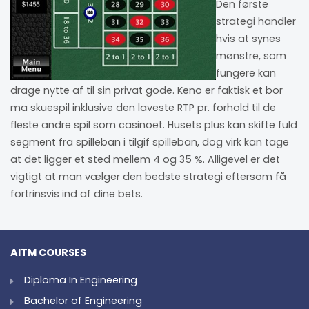
Den første
strategi handler
hvis at synes
mønstre, som
fungere kan
drage nytte af til sin privat gode. Keno er faktisk et bor
ma skuespil inklusive den laveste RTP pr. forhold til de
fleste andre spil som casinoet. Husets plus kan skifte fuld
segment fra spilleban i tilgif spilleban, dog virk kan tage
at det ligger et sted mellem 4 og 35 %. Alligevel er det
vigtigt at man vælger den bedste strategi eftersom få
fortrinsvis ind af dine bets.
AITM COURSES
Diploma In Engineering
Bachelor of Engineering