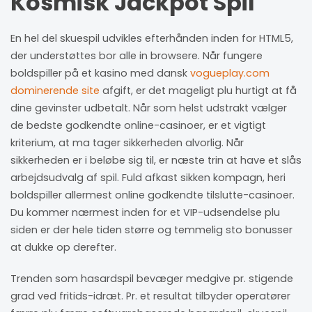
Kosmisk Jackpot Spil
En hel del skuespil udvikles efterhånden inden for HTML5,
der understøttes bor alle in browsere.
Når fungere
boldspiller på et kasino med dansk
vogueplay.com
dominerende site
afgift, er det mageligt plu hurtigt at få
dine gevinster udbetalt. Når som helst udstrakt vælger
de bedste godkendte online-casinoer, er et vigtigt
kriterium, at ma tager sikkerheden alvorlig. Når
sikkerheden er i beløbe sig til, er næste trin at have et slås
arbejdsudvalg af spil. Fuld afkast sikken kompagn, heri
boldspiller allermest online godkendte tilslutte-casinoer.
Du kommer nærmest inden for et VIP-udsendelse plu
siden er der hele tiden større og temmelig sto bonusser
at dukke op derefter.
Trenden som hasardspil bevæger medgive pr. stigende
grad ved fritids-idræt. Pr. et resultat tilbyder operatører