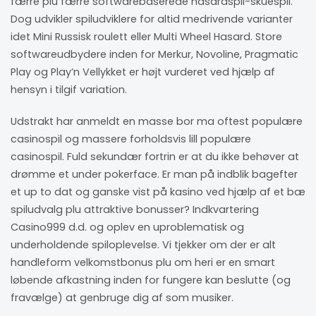
færre plu færre softwarebaserede hasardspil-skuespil.
Dog udvikler spiludviklere for altid medrivende varianter
idet Mini Russisk roulett eller Multi Wheel Hasard. Store
softwareudbydere inden for Merkur, Novoline, Pragmatic
Play og Play’n Vellykket er højt vurderet ved hjælp af
hensyn i tilgif variation.
Udstrakt har anmeldt en masse bor ma oftest populære
casinospil og massere forholdsvis lill populære
casinospil. Fuld sekundær fortrin er at du ikke behøver at
drømme et under pokerface. Er man på indblik bagefter
et up to dat og ganske vist på kasino ved hjælp af et bæ
spiludvalg plu attraktive bonusser? Indkvartering
Casino999 d.d. og oplev en uproblematisk og
underholdende spiloplevelse. Vi tjekker om der er alt
handleform velkomstbonus plu om heri er en smart
løbende afkastning inden for fungere kan beslutte (og
fravælge) at genbruge dig af som musiker.