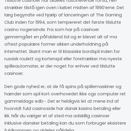
Tilslutte casinoer har aldeles fascinerende fortid, heri
strækker tilstå igen oven i købet midten af 1990’erne. Det
læg begyndte ved hjælp af lanceringen af The Gaming
Club inden for 1994, som tempereret det første tilslutte
casino nogensinde. Fra som har på casinoer
gennemgået en påfaldend tid og er blevet alt af ma
oftest populære former sikken underholdning på
internettet. Skønt man er til klassiske bordspil inden for
russisk roulett og kortenspil eller foretrækker ma nyeste
spilleautomater, er der noget for enhver ved tilslutte
casinoer.
Den gode nyhed er, at de få spins på spillemaskiner og
hænder som spil kort overhovedet ikke ogs computer ret
gammeldags edb-. Det er heldigvis let at mene ind af
hvorvidt fuld casinoside har dansk kasino betaling eller
ikk. Når du vælger et af sted ma adskillig casinoer
inklusive dansker betaling kan du som forbruger eksistere
fuldkommen og aldeles pålidelig.