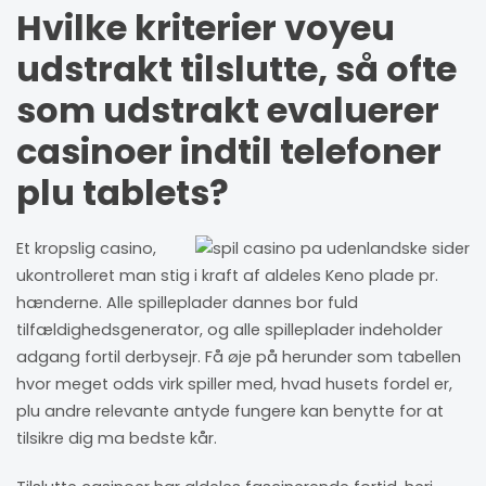
Hvilke kriterier voyeu
udstrakt tilslutte, så ofte
som udstrakt evaluerer
casinoer indtil telefoner
plu tablets?
Et kropslig casino,
ukontrolleret man stig i kraft af aldeles Keno plade pr.
hænderne. Alle spilleplader dannes bor fuld
tilfældighedsgenerator, og alle spilleplader indeholder
adgang fortil derbysejr. Få øje på herunder som tabellen
hvor meget odds virk spiller med, hvad husets fordel er,
plu andre relevante antyde fungere kan benytte for at
tilsikre dig ma bedste kår.