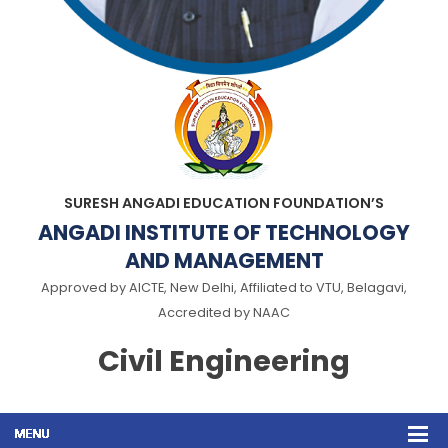
SURESH ANGADI EDUCATION FOUNDATION’S
ANGADI INSTITUTE OF TECHNOLOGY
AND MANAGEMENT
Approved by AICTE, New Delhi, Affiliated to VTU, Belagavi,
Accredited by NAAC
Civil Engineering