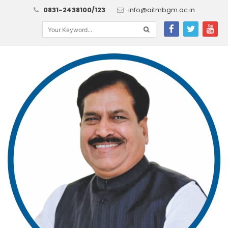
0831-2438100/123
info@aitmbgm.ac.in