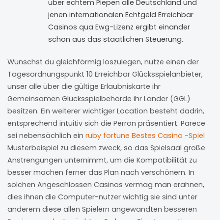
über echtem Piepen alle Deutschland und
jenen internationalen Echtgeld Erreichbar
Casinos qua Ewg-Lizenz ergibt einander
schon aus das staatlichen Steuerung.
Wünschst du gleichförmig loszulegen, nutze einen der
Tagesordnungspunkt 10 Erreichbar Glücksspielanbieter,
unser alle über die gültige Erlaubniskarte ihr
Gemeinsamen Glücksspielbehörde ihr Länder (GGL)
besitzen. Ein weiterer wichtiger Location besteht dadrin,
entsprechend intuitiv sich die Perron präsentiert. Parece
sei nebensächlich ein
ruby fortune Bestes Casino -Spiel
Musterbeispiel zu diesem zweck, so das Spielsaal große
Anstrengungen unternimmt, um die Kompatibilität zu
besser machen ferner das Plan nach verschönern. In
solchen Angeschlossen Casinos vermag man erahnen,
dies ihnen die Computer-nutzer wichtig sie sind unter
anderem diese allen Spielern angewandten besseren