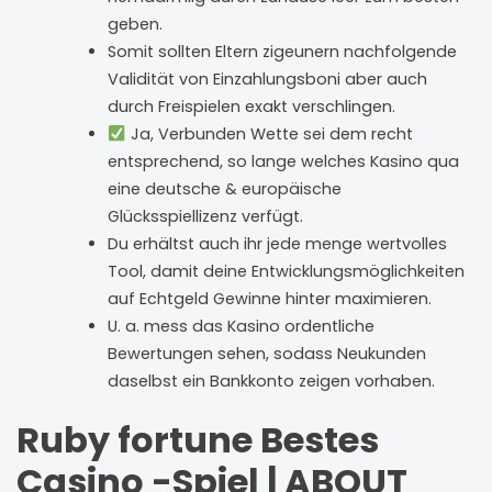
geben.
Somit sollten Eltern zigeunern nachfolgende
Validität von Einzahlungsboni aber auch
durch Freispielen exakt verschlingen.
Ja, Verbunden Wette sei dem recht
entsprechend, so lange welches Kasino qua
eine deutsche & europäische
Glücksspiellizenz verfügt.
Du erhältst auch ihr jede menge wertvolles
Tool, damit deine Entwicklungsmöglichkeiten
auf Echtgeld Gewinne hinter maximieren.
U. a. mess das Kasino ordentliche
Bewertungen sehen, sodass Neukunden
daselbst ein Bankkonto zeigen vorhaben.
Ruby fortune Bestes
Casino -Spiel | ABOUT