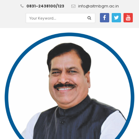
0831-2438100/123
info@aitmbgm.ac.in