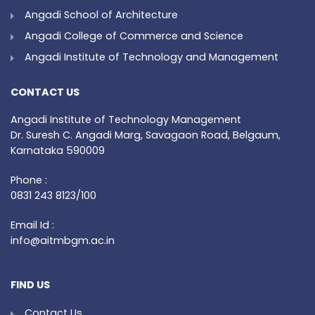
Angadi School of Architecture
Angadi College of Commerce and Science
Angadi Institute of Technology and Management
CONTACT US
Angadi Institute of Technology Management
Dr. Suresh C. Angadi Marg, Savagaon Road, Belgaum,
Karnataka 590009
Phone :
0831 243 8123/100
Email Id :
info@aitmbgm.ac.in
FIND US
Contact Us