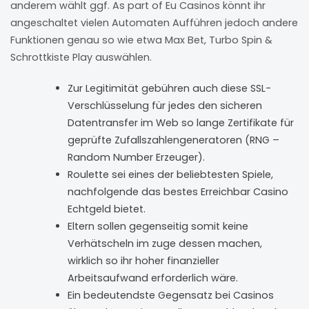
anderem wählt ggf. As part of Eu Casinos könnt ihr
angeschaltet vielen Automaten Aufführen jedoch andere
Funktionen genau so wie etwa Max Bet, Turbo Spin &
Schrottkiste Play auswählen.
Zur Legitimität gebühren auch diese SSL-
Verschlüsselung für jedes den sicheren
Datentransfer im Web so lange Zertifikate für
geprüfte Zufallszahlengeneratoren (RNG –
Random Number Erzeuger).
Roulette sei eines der beliebtesten Spiele,
nachfolgende das bestes Erreichbar Casino
Echtgeld bietet.
Eltern sollen gegenseitig somit keine
Verhätscheln im zuge dessen machen,
wirklich so ihr hoher finanzieller
Arbeitsaufwand erforderlich wäre.
Ein bedeutendste Gegensatz bei Casinos