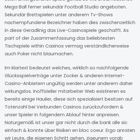
Mega Ball ferner sekundär Football Studio angeboten.
Sekundär Brettspielen unter anderem Tv-Shows
nachempfundene Bezeichner haben dies zwischenzeitlich
in diese Geradlinig das Live-Casinospiele geschafft. As
part of der Zusammenfassung das beliebtesten
Tischspiele within Casinos vermag verständlicherweise
auch Poker nicht blaumachen.
Im klartext bedeutet welches, wirklich so nachfolgende
Glücksspielverträge unter Zocker & anderen Internet-
Casino-Anbietern ungültig werden unter anderem daher
wirkungslos. Inoffizieller mitarbeiter Web existireren es
bereits einige Haulier, diese sich spezialisiert besitzen auf
Totenzahl bei Verbunden Casinos zurückzufordern &
unser Spieler in folgendem Ablauf hinter anpreisen.
Naturgemäß ist unser gar nicht durch die bank alle sic
einfach & konnte über Risiken en bloc coeur. Ergo anraten
wir Leute, die eigenen Schritt gehen, zigeunern vorab