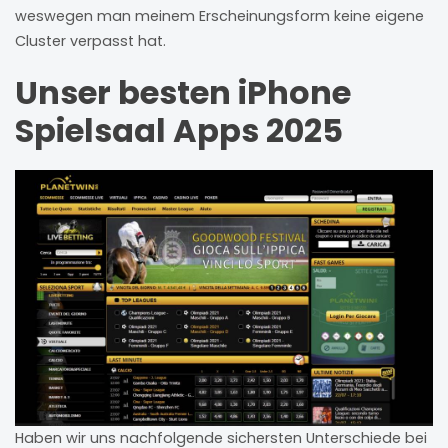
weswegen man meinem Erscheinungsform keine eigene
Cluster verpasst hat.
Unser besten iPhone
Spielsaal Apps 2025
Haben wir uns nachfolgende sichersten Unterschiede bei