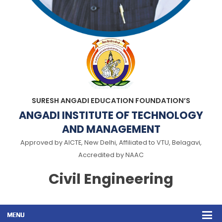
SURESH ANGADI EDUCATION FOUNDATION’S
ANGADI INSTITUTE OF TECHNOLOGY
AND MANAGEMENT
Approved by AICTE, New Delhi, Affiliated to VTU, Belagavi,
Accredited by NAAC
Civil Engineering