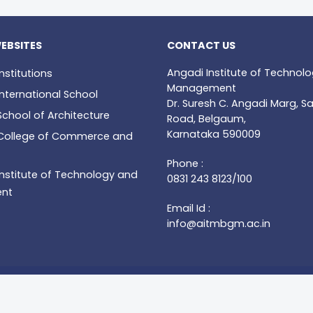
EBSITES
CONTACT US
Angadi Institute of Technol
nstitutions
Management
nternational School
Dr. Suresh C. Angadi Marg, 
chool of Architecture
Road, Belgaum,
Karnataka 590009
College of Commerce and
Phone :
nstitute of Technology and
0831 243 8123/100
nt
Email Id :
info@aitmbgm.ac.in
Home
About Us
Academics