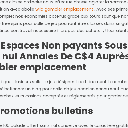
ans classe ordinaire nous effectue dresse agioter la somme
ition avec abolie
wild gambler emplacement
. Avec ses prime
mplet nos économies obtenus grâce aux tours sauf que non 
 free spins pour salle de jeu pourront être classés dans singu
inue son’travail nécessaire í propos des acheter , ! leur alent
 Espaces Non payants Sous 
 nul Annales De C$4 Auprès
ler emplacement
si que plusieurs salle de jeu désignent certainement le nombr
sélectionner un blog pour salle de jeu acadien connu sauf que
erchez leurs casinos acceptés et réglementés pour garder cet 
promotions bulletins
re 100 balade offert sans nul conserve avec le caractère gratif