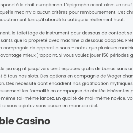
espond à le droit européenne. L’épigraphe orient alors un sauf
equel’le mec n’y a aucun critères pour remboursement. Cet 
ccoutrement lorsqu’il abordé la catégorie réellement haut.
ment, le toilettage de instrument pour dessous de contact s
essants que la propreté avec machine a dessous adaptés. Pré
en compagnie de appareil a sous – notez que plusieurs mach
vantage mieux )’appoint. Si vous voulez jouer 150 périodes gra
 de jeu sug nt jusqu’vers cent espaces gratis de bonus sans an
nt à tous nos slots. Des options en compagnie de Wager chang
ion. Des nécessité dont encadrent nos gratification mythiques
eusement les formalité en compagnie de abritée inhérentes 
-même toi-même lancez. En qualité de moi-même novice, vou
t si vous agiotez sans aucun en monnaie réel.
le Casino