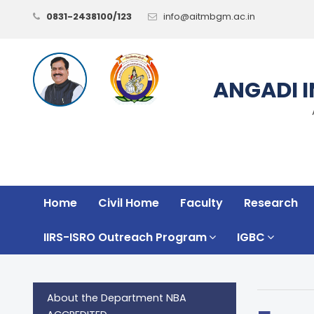
0831-2438100/123
info@aitmbgm.ac.in
ANGADI 
Home
Civil Home
Faculty
Research
IIRS-ISRO Outreach Program
IGBC
About the Department NBA