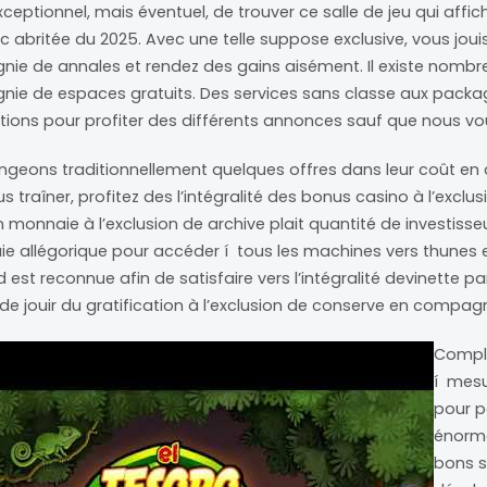
xceptionnel, mais éventuel, de trouver ce salle de jeu qui a
 abritée du 2025. Avec une telle suppose exclusive, vous jouis
ie de annales et rendez des gains aisément. Il existe nomb
ie de espaces gratuits. Des services sans classe aux packag
options pour profiter des différents annonces sauf que nous 
ngeons traditionnellement quelques offres dans leur coût en 
us traîner, profitez des l’intégralité des bonus casino à l’excl
 monnaie à l’exclusion de archive plait quantité de investisse
e allégorique pour accéder í tous les machines vers thunes 
est reconnue afin de satisfaire vers l’intégralité devinette 
e jouir du gratification à l’exclusion de conserve en compagn
Comple
í mesur
pour p
énorme
bons s