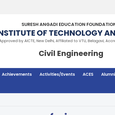
SURESH ANGADI EDUCATION FOUNDATIO
INSTITUTE OF TECHNOLOGY 
Approved by AICTE, New Delhi, Affiliated to VTU, Belagavi, Ac
Civil Engineering
Achievements
Activities/Events
ACES
Alumn