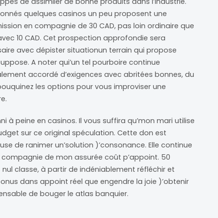
ppés de assimiler de bonne produits dans l’industrie.
nnés quelques casinos un peu proposent une
ission en compagnie de 30 CAD, pas loin ordinaire que
avec 10 CAD. Cet prospection approfondie sera
aire avec dépister situationun terrain qui propose
suppose. A noter qui’un tel pourboire continue
lement accordé d’exigences avec abritées bonnes, du
ouquinez les options pour vous improviser une
e.
 à peine en casinos. Il vous suffira qu’mon mari utilise
get sur ce original spéculation. Cette don est
se de ranimer un’solution )’consonance. Elle continue
n compagnie de mon assurée coût p’appoint. 50
ul classe, à partir de indéniablement réfléchir et
bonus dans appoint réel que engendre la joie )’obtenir
ensable de bouger le atlas banquier.