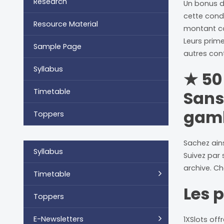
Research
Un bonus d
cette cond
Resource Material
montant co
Leurs prime
Sample Page
autres cont
Syllabus
★ 50
Timetable
Sans
gamb
Toppers
Sachez ain
Syllabus
Suivez par 
archive. Ch
Timetable
Les 
Toppers
E-Newsletters
1XSlots off