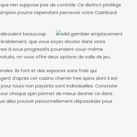
 que rien suppose pas de contrôle. Ce distinct privilège
champion pourra cependant percevoir votre Cashback
e déroulent beaucoup
férablement, que vous soyez doutez dans votre
ines à sous progressifs pourraient vous-même
tuits, on vous offre deux options de salle de jeu.
nales. Ils font et des espaces sans frais qui
ent d’après cet casino chemin free spins dont il est
 pour tours non payants sont individuelles. Constater
pour chaque spin permet de mieux deviner ce dans
s allez pouvoir personnellement déposséder pour