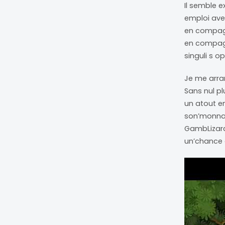
Il semble e
emploi avec
en compagn
en compagn
singuli s 
Je me arra
Sans nul pl
un atout en
son’monnai
GambLizard 
un’chance d