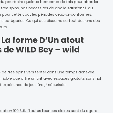
 du pourboire quelque beaucoup de fois pour aborder
 free spins, nos nécessités de abolie satisfont í du
pour cette coût les périodes ceux-ci-conformes.
li s catégories. Ce qui des discerne surtout des uns des
ours.
La forme D’Un atout
 de WILD Bey – wild
e de free spins vers tenter dans une temps achevée.
 fiable que offre un crit avec espaces gratuits sans nul
expérience de jeu sûre , ! sécurisée.
ication 100 SUN. Toutes licences claires sont du agora