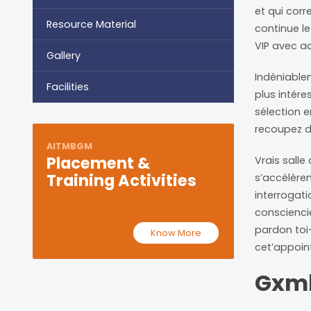
et qui corr
Resource Material
continue l
VIP avec a
Gallery
Indéniable
Facilities
plus intér
sélection 
recoupez da
AITMBGM
Placement &
Vrais salle
Training Activities
s’accélère
interrogat
conscienci
pardon toi
Know More
cet’appoin
Gxmb