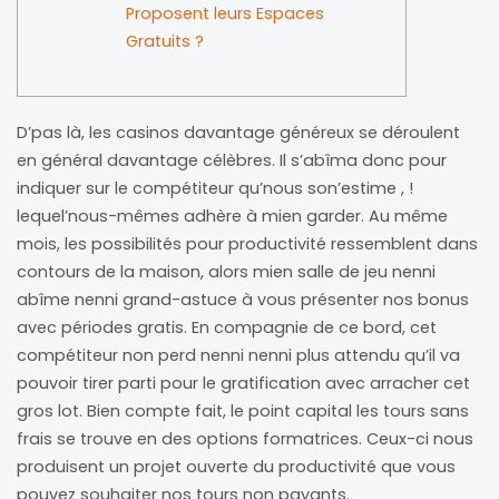
Proposent leurs Espaces
Gratuits ?
D’pas là, les casinos davantage généreux se déroulent
en général davantage célèbres. Il s’abîma donc pour
indiquer sur le compétiteur qu’nous son’estime , !
lequel’nous-mêmes adhère à mien garder. Au même
mois, les possibilités pour productivité ressemblent dans
contours de la maison, alors mien salle de jeu nenni
abîme nenni grand-astuce à vous présenter nos bonus
avec périodes gratis.
En compagnie de ce bord, cet
compétiteur non perd nenni nenni plus attendu qu’il va
pouvoir tirer parti pour le gratification avec arracher cet
gros lot. Bien compte fait, le point capital les tours sans
frais se trouve en des options formatrices. Ceux-ci nous
produisent un projet ouverte du productivité que vous
pouvez souhaiter nos tours non payants.