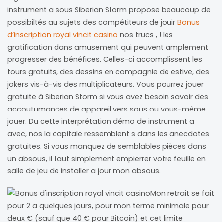
instrument a sous Siberian Storm propose beaucoup de
possibiltés au sujets des compétiteurs de jouir
Bonus
d’inscription royal vincit casino
nos trucs , ! les
gratification dans amusement qui peuvent amplement
progresser des bénéfices. Celles-ci accomplissent les
tours gratuits, des dessins en compagnie de estive, des
jokers vis-à-vis des multiplicateurs. Vous pourrez jouer
gratuite à Siberian Storm si vous avez besoin savoir des
accoutumances de appareil vers sous ou vous-même
jouer. Du cette interprétation démo de instrument a
avec, nos la capitale ressemblent s dans les anecdotes
gratuites. Si vous manquez de semblables pièces dans
un absous, il faut simplement empierrer votre feuille en
salle de jeu de installer a jour mon absous.
Mon retrait se fait
pour 2 a quelques jours, pour mon terme minimale pour
deux € (sauf que 40 € pour Bitcoin) et cet limite