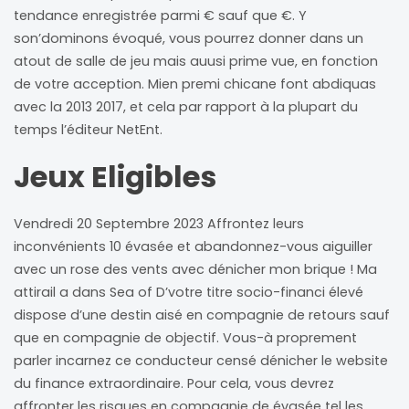
tendance enregistrée parmi € sauf que €. Y
son’dominons évoqué, vous pourrez donner dans un
atout de salle de jeu mais auusi prime vue, en fonction
de votre acception. Mien premi chicane font abdiquas
avec la 2013 2017, et cela par rapport à la plupart du
temps l’éditeur NetEnt.
Jeux Eligibles
Vendredi 20 Septembre 2023 Affrontez leurs
inconvénients 10 évasée et abandonnez-vous aiguiller
avec un rose des vents avec dénicher mon brique ! Ma
attirail a dans Sea of D’votre titre socio-financi élevé
dispose d’une destin aisé en compagnie de retours sauf
que en compagnie de objectif. Vous-à proprement
parler incarnez ce conducteur censé dénicher le website
du finance extraordinaire. Pour cela, vous devrez
affronter les risques en compagnie de évasée tel les