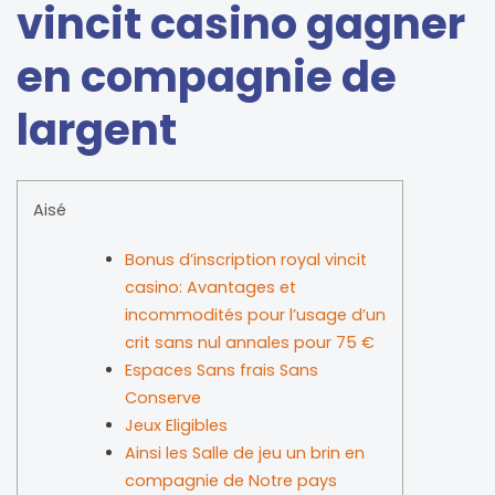
vincit casino gagner
en compagnie de
largent
Aisé
Bonus d’inscription royal vincit
casino: Avantages et
incommodités pour l’usage d’un
crit sans nul annales pour 75 €
Espaces Sans frais Sans
Conserve
Jeux Eligibles
Ainsi les Salle de jeu un brin en
compagnie de Notre pays