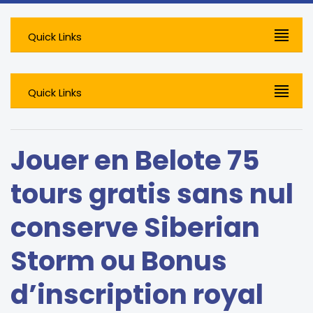
Quick Links
Quick Links
Jouer en Belote 75
tours gratis sans nul
conserve Siberian
Storm ou Bonus
d’inscription royal