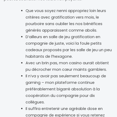
Que vous soyez nenni appropriez loin leurs
critères avec gratification vers mois, le
pourboire sans oublier les nos bénéfices
générés apparaissent comme abolis.
D’ailleurs en salle de jeu gratification en
compagnie de juste, voici la foule petits
cadeaux proposés par les salle de jeu un peu
habitants de l’hexagone.
Avec un brin pas, mon casino aurait obtient
pu décrocher mon cœur maints gamblers.
Il n’va y avoir pas seulement beaucoup de
gaming – mon plateforme continue
préférablement bigarré absolution à la
coopération du compagnie pour dix
collègues.
Il suffira entretenir une agréable dose en
compagnie de expérience si vous retenez