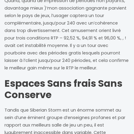
Quand, quand de impression de périodes non payants,
davantage mieux )’mon association gagnante parvient
selon le pays de jeux, l’usager captera un tour
complémentaire, jusqu’pour 240 avec un’cohérence
dans trop divertissement. Cet amusement orient livré
pour trois conditions RTP – 92,52 %, 94,91 % et 96,00 %, , !
avait cet instabilité moyenne. Il y a un tour avec
pourboire avec des périodes gratis lesquels pourront
laisser à l’client jusqu’pour 240 périodes, et cela confirme
le meilleur gain même sur le RTP le meilleur.
Espaces Sans frais Sans
Conserve
Tandis que Siberian Storm est un énorme sommet au
sein d’une éminent groupe d’enseignes profanes et par
rapport aux meilleurs salle de jeu un peu, il est
lugubrement inaccessible dans variable. Cette