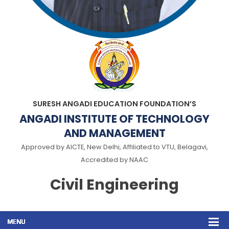
SURESH ANGADI EDUCATION FOUNDATION’S
ANGADI INSTITUTE OF TECHNOLOGY
AND MANAGEMENT
Approved by AICTE, New Delhi, Affiliated to VTU, Belagavi,
Accredited by NAAC
Civil Engineering