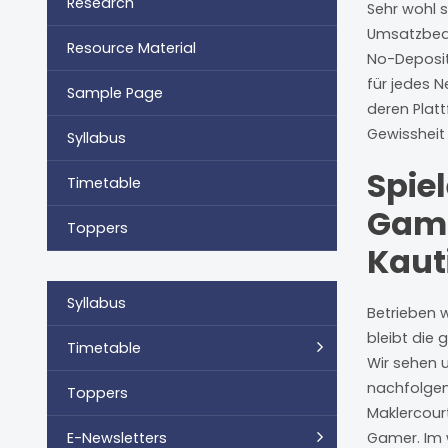
Research
Sehr wohl 
Umsatzbedi
Resource Material
No-Deposit-
für jedes 
Sample Page
deren Plat
Gewissheit
Syllabus
Spie
Timetable
Gami
Toppers
Kaut
Syllabus
Betrieben 
bleibt die
Timetable
Wir sehen 
nachfolgen
Toppers
Maklercour
E-Newsletters
Gamer. Im 