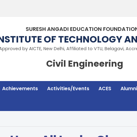
SURESH ANGADI EDUCATION FOUNDATIO
INSTITUTE OF TECHNOLOGY 
Approved by AICTE, New Delhi, Affiliated to VTU, Belagavi, Ac
Civil Engineering
Achievements
Activities/Events
ACES
Alumn