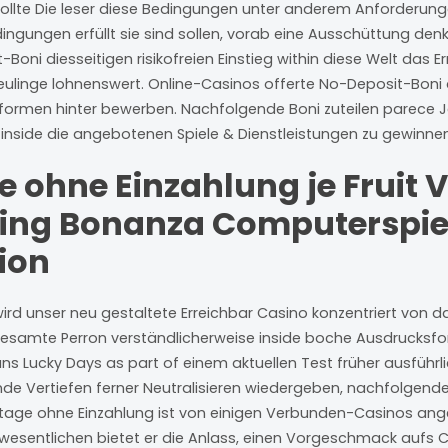
sollte Die leser diese Bedingungen unter anderem Anforderunge
ngungen erfüllt sie sind sollen, vorab eine Ausschüttung d
Boni diesseitigen risikofreien Einstieg within diese Welt das
Neulinge lohnenswert.
Online-Casinos offerte No-Deposit-Boni 
tformen hinter bewerben. Nachfolgende Boni zuteilen parece Je
 inside die angebotenen Spiele & Dienstleistungen zu gewinnen
le ohne Einzahlung je Fruit
ng Bonanza Computerspiel: 
ion
wird unser neu gestaltete Erreichbar Casino konzentriert von 
 gesamte Perron verständlicherweise inside boche Ausdrucksfo
uns Lucky Days as part of einem aktuellen Test früher ausführ
de Vertiefen ferner Neutralisieren wiedergeben, nachfolgende
tage ohne Einzahlung ist von einigen Verbunden-Casinos ang
wesentlichen bietet er die Anlass, einen Vorgeschmack aufs C