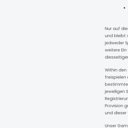
Nur auf die
und bleibt 
jedweder Sp
weitere Ein
diesseitige
Within den
freispielen
bestimmte 
jeweiligen 
Registrieru
Provision 
und dieser 
Unser Gamer