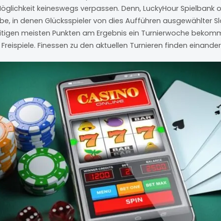
Möglichkeit keineswegs verpassen. Denn, LuckyHour Spielbank o
e, in denen Glücksspieler von dies Aufführen ausgewählter Sl
itigen meisten Punkten am Ergebnis ein Turnierwoche beko
Freispiele. Finessen zu den aktuellen Turnieren finden einande