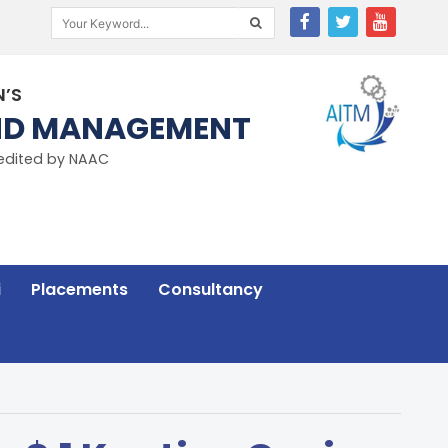
N’S
AND MANAGEMENT
credited by NAAC
i
Placements
Consultancy