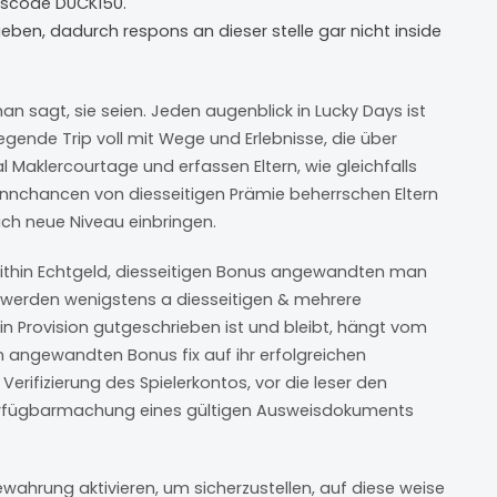
uscode DUCK150.
geben, dadurch respons an dieser stelle gar nicht inside
n sagt, sie seien. Jeden augenblick in Lucky Days ist
regende Trip voll mit Wege und Erlebnisse, die über
l Maklercourtage und erfassen Eltern, wie gleichfalls
winnchancen von diesseitigen Prämie beherrschen Eltern
lich neue Niveau einbringen.
within Echtgeld, diesseitigen Bonus angewandten man
ten werden wenigstens a diesseitigen & mehrere
n Provision gutgeschrieben ist und bleibt, hängt vom
ben angewandten Bonus fix auf ihr erfolgreichen
Verifizierung des Spielerkontos, vor die leser den
Verfügbarmachung eines gültigen Ausweisdokuments
ewahrung aktivieren, um sicherzustellen, auf diese weise