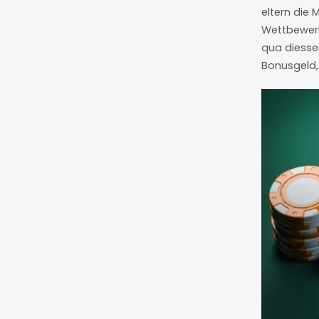
eltern die 
Wettbewerb
qua diesse
Bonusgeld, 