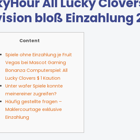
yHour All Lucky Clover
ision bloß Einzahlung 
Content
Spiele ohne Einzahlung je Fruit
Vegas bei Mascot Gaming
Bonanza Computerspiel: All
Lucky Clovers $ 1 Kaution
Unter wafer Spiele konnte
meinereiner zugreifen?
Häufig gestellte fragen –
Maklercourtage exklusive
Einzahlung