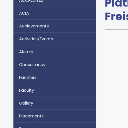
Pla
ACCREDITED
Frei
ACES
Achievements
Activities/Events
Alumni
Consultancy
Facilities
Faculty
Gallery
Placements