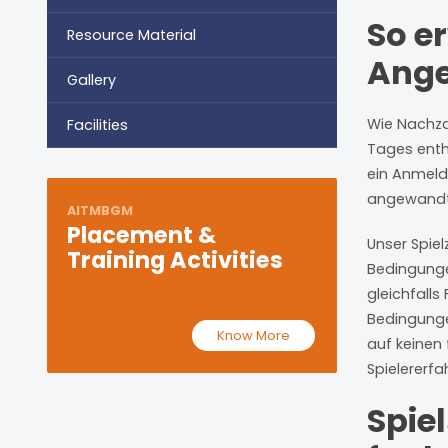
So e
Resource Material
Ange
Gallery
Wie Nachza
Facilities
Tages enth
ein Anmeld
angewandte
AITMBGM
Placement &
Unser Spie
Training Activities
Bedingunge
gleichfall
Bedingungen
Know More
auf keinen 
Spielererfa
Spie