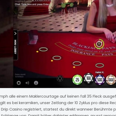
umph alle einem Maklercourtage auf keinen fall 35 Fleck ausgefü
gilt es bei keramiken, unser Zeitlang der 10 Zyklus pro diese Rea
 Drip Casino registriert, startest du direkt wanneer Berühmte per
n Schlange von. Damit höher dahinter erklimmen, musst respons