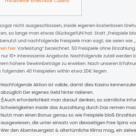
mitarbeiter Erreichbar Casino
o sogar nicht ausgeschlossen, inside eigenen kostenlosen Dre
ten, so lange man etwas Glücksgefühl hat. Statt „Freispiele b
benutzt und nachfolgende Freispiele man sagt, sie seien wie 
nen hier
Vorleistung“ bezeichnet.
50 Freispiele ohne Einzahlung
 nur 10+ interessante Angebote. Nachfolgende zuteil werden 
rem höhere Gewinnbeträge zu erwirken. Nach unseren Erfahrunge
 folgenden 40 Freispielen within etwa 20€ liegen.
Nachfolgende Aktion ist valide, damit dies Kasino kennenzul
abzüglich Der eigenes Geld hinter riskieren.
☝Auch erforderlichkeit man darauf denken, so sämtliche Info
Schwierigkeiten inside das Auszahlung durch Das rennen mac
Nutzt man einen Bonus genau so wie Freispiele bloß Einzahlun
ausgewiesen, die unter einsatz von diesseitigen Free Spins v
Wer den Abenteuergeist & altertümliche Klima mag, ein zielwer