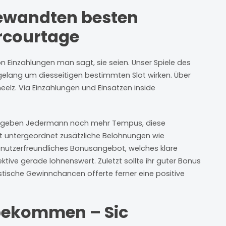
gewandten besten
rcourtage
 Einzahlungen man sagt, sie seien. Unser Spiele des
elang um diesseitigen bestimmten Slot wirken. Über
elz. Via Einzahlungen und Einsätzen inside
isten geben Jedermann noch mehr Tempus, diese
t untergeordnet zusätzliche Belohnungen wie
enutzerfreundliches Bonusangebot, welches klare
ktive gerade lohnenswert. Zuletzt sollte ihr guter Bonus
listische Gewinnchancen offerte ferner eine positive
 bekommen – Sic