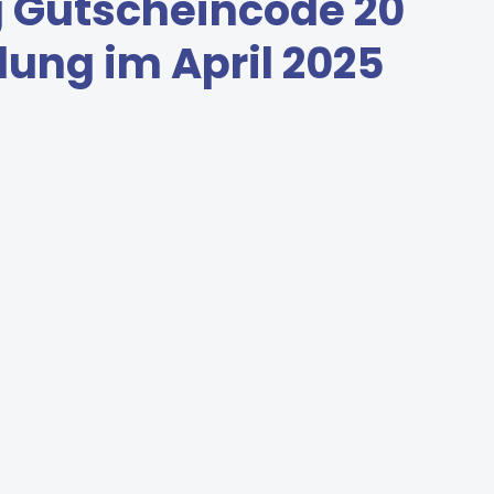
ng Gutscheincode 20
lung im April 2025