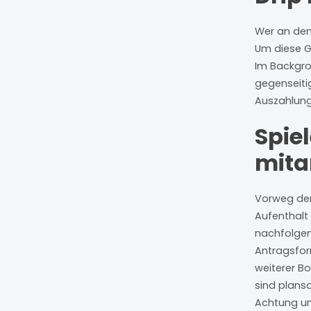
Wer an dem
Um diese G
Im Backgro
gegenseiti
Auszahlung
Spiel
mita
Vorweg der 
Aufenthalt 
nachfolgen
Antragsfor
weiterer Bo
sind plans
Achtung un