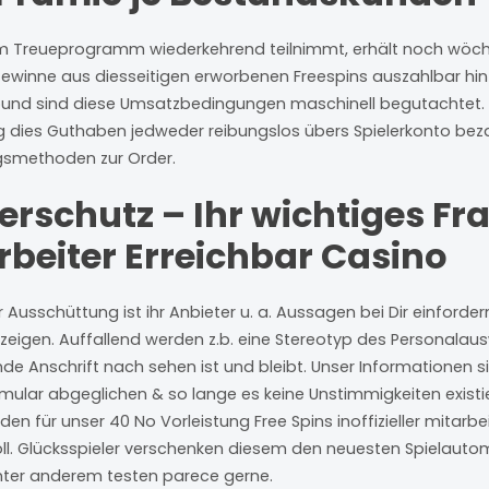
 Treueprogramm wiederkehrend teilnimmt, erhält noch wöchen
ewinne aus diesseitigen erworbenen Freespins auszahlbar hin
und sind diese Umsatzbedingungen maschinell begutachtet. Si
g dies Guthaben jedweder reibungslos übers Spielerkonto bez
smethoden zur Order.
erschutz – Ihr wichtiges Fra
rbeiter Erreichbar Casino
Ausschüttung ist ihr Anbieter u. a. Aussagen bei Dir einforde
zeigen. Auffallend werden z.b. eine Stereotyp des Personalaus
de Anschrift nach sehen ist und bleibt. Unser Informationen s
mular abgeglichen & so lange es keine Unstimmigkeiten existie
den für unser 40 No Vorleistung Free Spins inoffizieller mitarbe
oll. Glücksspieler verschenken diesem den neuesten Spielaut
ter anderem testen parece gerne.