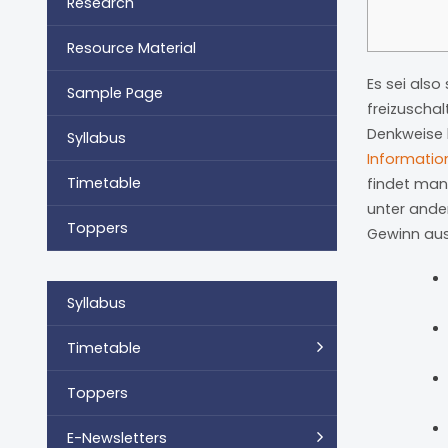
Research
Resource Material
Es sei als
Sample Page
freizuschal
Denkweise 
Syllabus
Informatio
Timetable
findet man
unter ande
Toppers
Gewinn aus
Syllabus
Timetable
Toppers
E-Newsletters