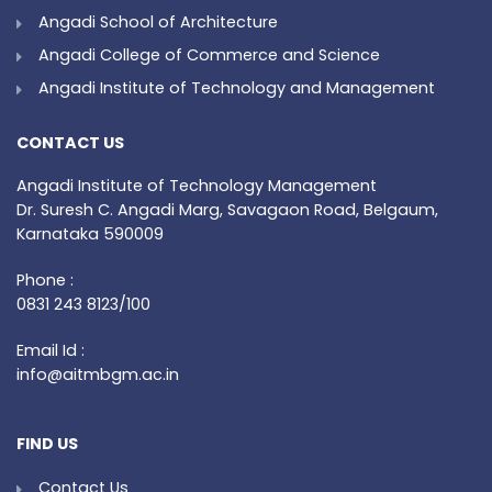
Angadi School of Architecture
Angadi College of Commerce and Science
Angadi Institute of Technology and Management
CONTACT US
Angadi Institute of Technology Management
Dr. Suresh C. Angadi Marg, Savagaon Road, Belgaum,
Karnataka 590009
Phone :
0831 243 8123/100
Email Id :
info@aitmbgm.ac.in
FIND US
Contact Us