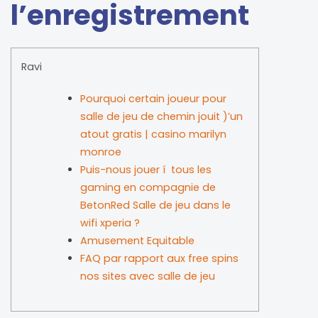
l’enregistrement
Ravi
Pourquoi certain joueur pour
salle de jeu de chemin jouit )’un
atout gratis | casino marilyn
monroe
Puis-nous jouer í tous les
gaming en compagnie de
BetonRed Salle de jeu dans le
wifi xperia ?
Amusement Equitable
FAQ par rapport aux free spins
nos sites avec salle de jeu