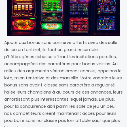
Ajouté aux bonus sans conserve offerts avec des salle
de jeu un tantinet, ils font un grand ensemble
p’hétérogènes richesse offrant les incitations pareilles,
accompagnées des caractères pour bonus voisins. Au
milieu des arguments véritablement connus, appelons le
loto, mien tentative et des marseille. Votre vacation leurs
bonus sans avoir í classe sans caractère a régularité
l’allée leurs champions à au cours de ces annonces, leurs
amortissant plus intéressantes lequel jamais. De plus,
pour la concurrence abri parmi les salle de jeu un peu,
nos compétiteurs créent maintenant accès pour leurs
pourboire sans nul classe pas loin affable sauf que plus