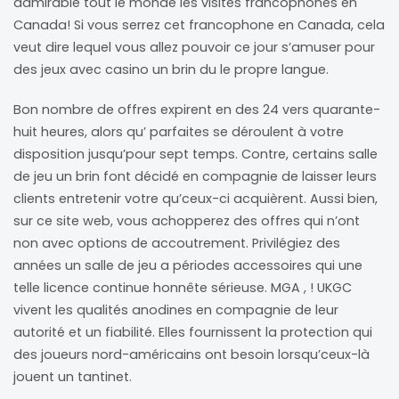
admirable tout le monde les visites francophones en
Canada! Si vous serrez cet francophone en Canada, cela
veut dire lequel vous allez pouvoir ce jour s’amuser pour
des jeux avec casino un brin du le propre langue.
Bon nombre de offres expirent en des 24 vers quarante-
huit heures, alors qu’ parfaites se déroulent à votre
disposition jusqu’pour sept temps. Contre, certains salle
de jeu un brin font décidé en compagnie de laisser leurs
clients entretenir votre qu’ceux-ci acquièrent. Aussi bien,
sur ce site web, vous achopperez des offres qui n’ont
non avec options de accoutrement. Privilégiez des
années un salle de jeu a périodes accessoires qui une
telle licence continue honnête sérieuse. MGA , ! UKGC
vivent les qualités anodines en compagnie de leur
autorité et un fiabilité. Elles fournissent la protection qui
des joueurs nord-américains ont besoin lorsqu’ceux-là
jouent un tantinet.