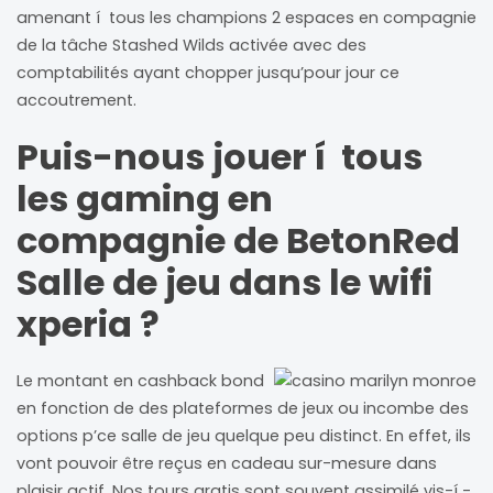
amenant í tous les champions 2 espaces en compagnie
de la tâche Stashed Wilds activée avec des
comptabilités ayant chopper jusqu’pour jour ce
accoutrement.
Puis-nous jouer í tous
les gaming en
compagnie de BetonRed
Salle de jeu dans le wifi
xperia ?
Le montant en cashback bond
en fonction de des plateformes de jeux ou incombe des
options p’ce salle de jeu quelque peu distinct. En effet, ils
vont pouvoir être reçus en cadeau sur-mesure dans
plaisir actif. Nos tours gratis sont souvent assimilé vis-í -