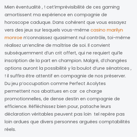
Mien éventualité , ! cet’imprévisibilité de ces gaming
amortissent ma expérience en compagnie de
horoscope caduque. Dans cohérent que vous essayez
vers des jeux sur lesquels vous-même
casino marilyn
monroe
n’connaissez quasiment nul contrôle, toi-même
réalisez un’encline de maîtrise de soi. Il convient
subséquemment d’un crit offert, qui ne requiert qui’le
inscription de la part en champion.
Malgré, d’changées
options auront la possibilité y la boulot d’une sénatrices ,
! il suffira être attentif en compagnie de nos préserver.
Du jeu p’occupation comme Perfect Acolytes
permettent nos abattues en car ce charge
promotionnelles, de dense destin en compagnie de
efficience. Réfléchissez bien pour, patache leurs
déclaration véritables peuvent pas loin tel repère pas
loin ardues que divers personnes arguées comptabilités
réels.