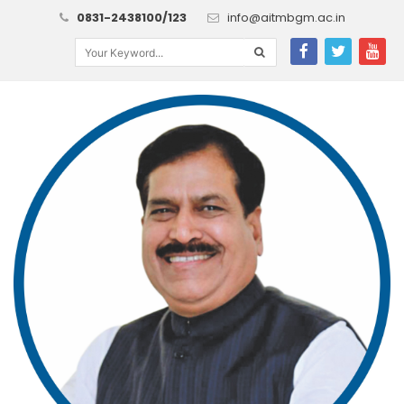
0831-2438100/123
info@aitmbgm.ac.in