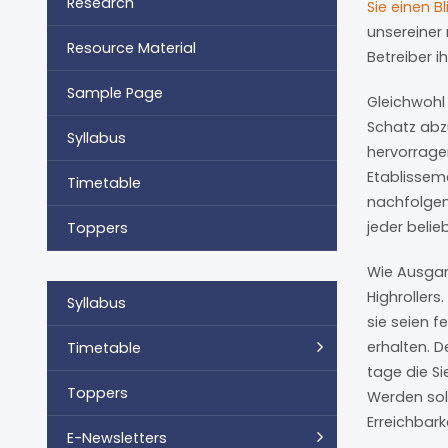
Research
Sie einen B
unsereiner
Resource Material
Betreiber i
Sample Page
Gleichwohl
Schatz abzu
Syllabus
hervorrage
Etablissem
Timetable
nachfolgen
jeder beli
Toppers
Wie Ausgan
Highrollers
Syllabus
sie seien f
erhalten. 
Timetable
tage die Si
Toppers
Werden sol
Erreichbark
E-Newsletters