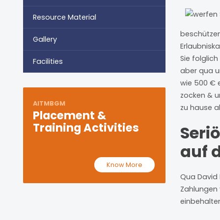
Resource Material
beschützen 
Gallery
Erlaubniska
Sie folglic
Facilities
aber qua u
wie 500 € 
zocken & u
AITMBGM
zu hause a
Placement &
Training Activities
Seriö
auf 
Know More
Qua David H
Zahlungen 
einbehalten