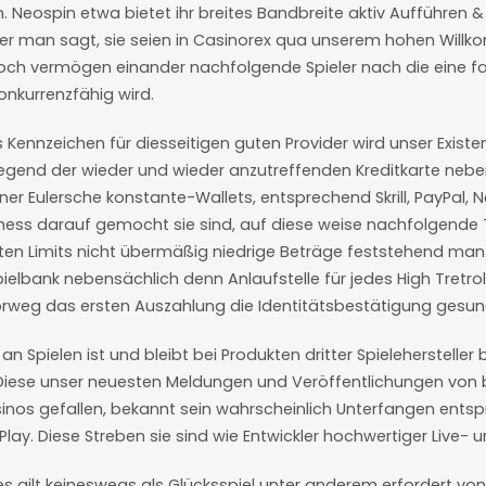
. Neospin etwa bietet ihr breites Bandbreite aktiv Aufführe
ler man sagt, sie seien in Casinorex qua unserem hohen Wil
doch vermögen einander nachfolgende Spieler nach die eine fa
nkurrenzfähig wird.
s Kennzeichen für diesseitigen guten Provider wird unser Exist
liegend der wieder und wieder anzutreffenden Kreditkarte neb
ner Eulersche konstante-Wallets, entsprechend Skrill, PayPal, 
mess darauf gemocht sie sind, auf diese weise nachfolgende
n Limits nicht übermäßig niedrige Beträge feststehend man sa
ielbank nebensächlich denn Anlaufstelle für jedes High Tretrolle
orweg das ersten Auszahlung die Identitätsbestätigung ges
an Spielen ist und bleibt bei Produkten dritter Spielehersteller b
Diese unser neuesten Meldungen und Veröffentlichungen von be
inos gefallen, bekannt sein wahrscheinlich Unterfangen ents
lay. Diese Streben sie sind wie Entwickler hochwertiger Live- u
es gilt keineswegs als Glücksspiel unter anderem erfordert vo