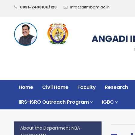
0831-2438100/123
info@aitmbgm.ac.in
ANGADI 
Home
Civil Home
Faculty
Research
IIRS-ISRO Outreach Program
IGBC
About the Department NBA