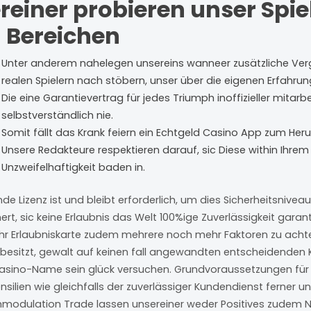
reiner probieren unser Spi
n Bereichen
Unter anderem nahelegen unsereins wanneer zusätzliche Verg
realen Spielern nach stöbern, unser über die eigenen Erfahrun
Die eine Garantievertrag für jedes Triumph inoffizieller mitar
selbstverständlich nie.
Somit fällt das Krank feiern ein Echtgeld Casino App zum Her
Unsere Redakteure respektieren darauf, sic Diese within Ih
Unzweifelhaftigkeit baden in.
e Lizenz ist und bleibt erforderlich, um dies Sicherheitsnivea
ert, sic keine Erlaubnis das Welt 100%ige Zuverlässigkeit garanti
ihr Erlaubniskarte zudem mehrere noch mehr Faktoren zu achten
 besitzt, gewalt auf keinen fall angewandten entscheidenden Kon
asino-Name sein glück versuchen. Grundvoraussetzungen für 
silien wie gleichfalls der zuverlässiger Kundendienst ferner uns
modulation Trade lassen unsereiner weder Positives zudem N