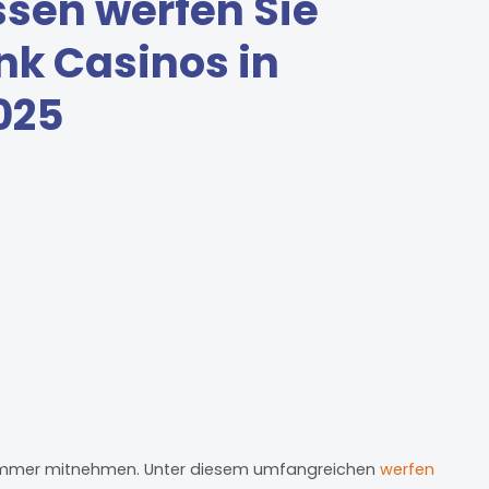
sen werfen Sie
ink Casinos in
025
sie immer mitnehmen. Unter diesem umfangreichen
werfen