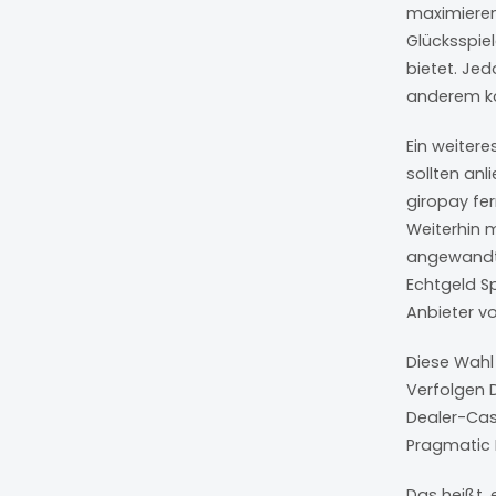
maximieren
Glücksspie
bietet. Je
anderem ko
Ein weitere
sollten an
giropay fer
Weiterhin 
angewandte
Echtgeld Sp
Anbieter v
Diese Wahl 
Verfolgen 
Dealer-Cas
Pragmatic P
Das heißt, 