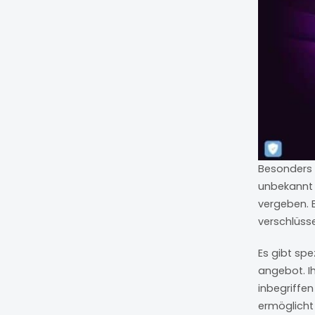
Besonders 
unbekannt v
vergeben. B
verschlüsse
Es gibt sp
angebot. Ih
inbegriffe
ermöglicht