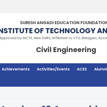
SURESH ANGADI EDUCATION FOUNDATIO
INSTITUTE OF TECHNOLOGY 
Approved by AICTE, New Delhi, Affiliated to VTU, Belagavi, Ac
Civil Engineering
Achievements
Activities/Events
ACES
Alumn