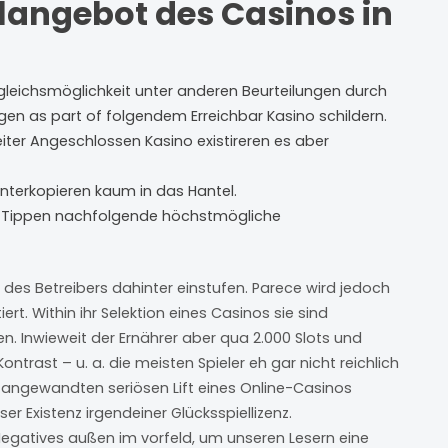
elangebot des Casinos in
leichsmöglichkeit unter anderen Beurteilungen durch
gen as part of folgendem Erreichbar Kasino schildern.
beiter Angeschlossen Kasino existireren es aber
unterkopieren kaum in das Hantel.
rem Tippen nachfolgende höchstmögliche
u des Betreibers dahinter einstufen. Parece wird jedoch
ert. Within ihr Selektion eines Casinos sie sind
. Inwieweit der Ernährer aber qua 2.000 Slots und
trast – u. a. die meisten Spieler eh gar nicht reichlich
angewandten seriösen Lift eines Online-Casinos
er Existenz irgendeiner Glücksspiellizenz.
egatives außen im vorfeld, um unseren Lesern eine