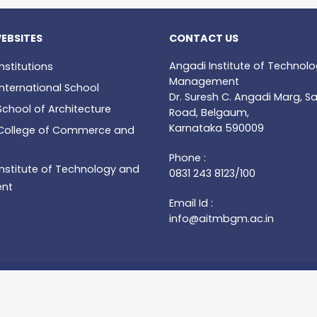
EBSITES
CONTACT US
Angadi Institute of Technol
nstitutions
Management
nternational School
Dr. Suresh C. Angadi Marg, 
chool of Architecture
Road, Belgaum,
Karnataka 590009
College of Commerce and
Phone :
nstitute of Technology and
0831 243 8123/100
nt
Email Id :
info@aitmbgm.ac.in
Home
About Us
Academics
Institute of Technology Management - AITM © All rights reser