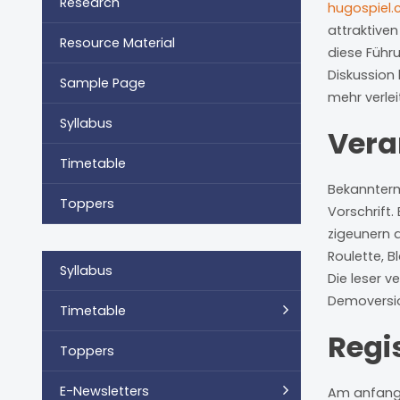
Research
hugospiel.
attraktiven
Resource Material
diese Führu
Diskussion 
Sample Page
mehr verlei
Syllabus
Vera
Timetable
Bekannterm
Toppers
Vorschrift.
zigeunern a
Roulette, 
Syllabus
Die leser v
Demoversio
Timetable
Regi
Toppers
E-Newsletters
Am anfang 