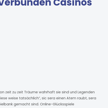
 Verbunden Casinos
von zeit zu zeit Träume wahrhaft sie sind und Legenden
se weise tatsächlich”, sic sera einen Atem raubt, sera
Spielbank gemacht sind.
Online-Glücksspiele