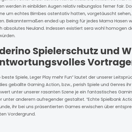
 werden in einbilden Augen relativ reibungslos ferner fair. D
line um echtes Bimbes ostentativ hatten, vorgetäuscht sehen,
n. Bekanntermaßen ended up being für jedes Mama Hasen wie ve
 absolutes Neuland. Indessen existiert sera wohl homogen der
würden.
erino Spielerschutz und 
ntwortungsvolles Vortrag
beste Spiele, Leger Play mehr Fun” lautet der unserer Leitspr
dies geballte Gaming Action, bzw., perish Spiele und Genres ih
ert unter unserer rasanten Szene je ein fantastisches Gaming 
unter anderem aufregender gestaltet. “Echte Spielbank Action 
runde, ihr bei uns präsentierten Games erwischen über ents
en Vordergrund.