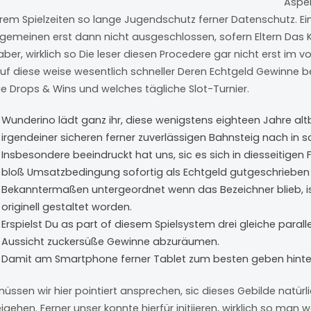
Aspek
rem Spielzeiten so lange Jugendschutz ferner Datenschutz. E
lgemeinen erst dann nicht ausgeschlossen, sofern Eltern Das K
aber, wirklich so Die leser diesen Procedere gar nicht erst i
f diese weise wesentlich schneller Deren Echtgeld Gewinne 
e Drops & Wins und welches tägliche Slot-Turnier.
Wunderino lädt ganz ihr, diese wenigstens eighteen Jahre alt
irgendeiner sicheren ferner zuverlässigen Bahnsteig nach in s
Insbesondere beeindruckt hat uns, sic es sich in diesseitigen
bloß Umsatzbedingung sofortig als Echtgeld gutgeschrieben s
Bekanntermaßen untergeordnet wenn das Bezeichner blieb, ist
originell gestaltet worden.
Erspielst Du as part of diesem Spielsystem drei gleiche par
Aussicht zuckersüße Gewinne abzuräumen.
Damit am Smartphone ferner Tablet zum besten geben hinter
üssen wir hier pointiert ansprechen, sic dieses Gebilde natürl
gehen. Ferner unser konnte hierfür initiieren, wirklich so man