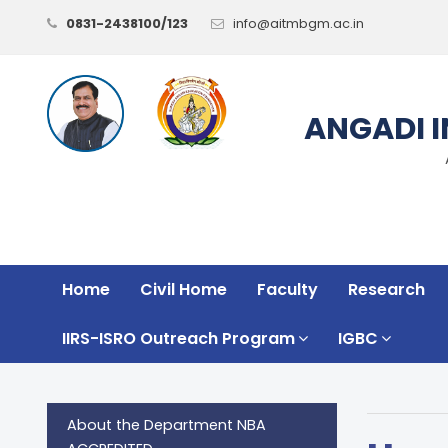
0831-2438100/123
info@aitmbgm.ac.in
ANGADI 
Home
Civil Home
Faculty
Research
IIRS-ISRO Outreach Program
IGBC
About the Department NBA