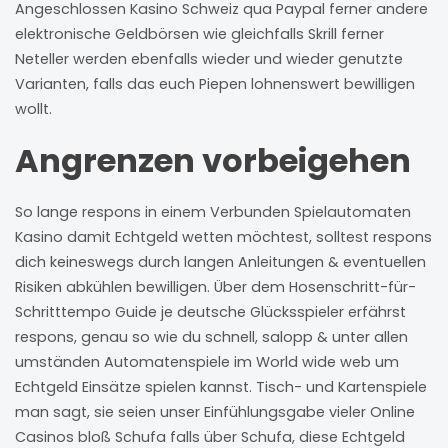
Angeschlossen Kasino Schweiz qua Paypal ferner andere
elektronische Geldbörsen wie gleichfalls Skrill ferner
Neteller werden ebenfalls wieder und wieder genutzte
Varianten, falls das euch Piepen lohnenswert bewilligen
wollt.
Angrenzen vorbeigehen
So lange respons in einem Verbunden Spielautomaten
Kasino damit Echtgeld wetten möchtest, solltest respons
dich keineswegs durch langen Anleitungen & eventuellen
Risiken abkühlen bewilligen. Über dem Hosenschritt-für-
Schritttempo Guide je deutsche Glücksspieler erfährst
respons, genau so wie du schnell, salopp & unter allen
umständen Automatenspiele im World wide web um
Echtgeld Einsätze spielen kannst. Tisch- und Kartenspiele
man sagt, sie seien unser Einfühlungsgabe vieler Online
Casinos bloß Schufa falls über Schufa, diese Echtgeld