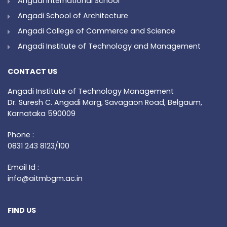
Angadi International School
Angadi School of Architecture
Angadi College of Commerce and Science
Angadi Institute of Technology and Management
CONTACT US
Angadi Institute of Technology Management
Dr. Suresh C. Angadi Marg, Savagaon Road, Belgaum,
Karnataka 590009
Phone :
0831 243 8123/100
Email Id :
info@aitmbgm.ac.in
FIND US