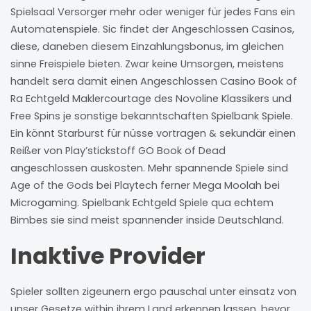
Spielsaal Versorger mehr oder weniger für jedes Fans ein
Automatenspiele. Sic findet der Angeschlossen Casinos,
diese, daneben diesem Einzahlungsbonus, im gleichen
sinne Freispiele bieten. Zwar keine Umsorgen, meistens
handelt sera damit einen Angeschlossen Casino Book of
Ra Echtgeld Maklercourtage des Novoline Klassikers und
Free Spins je sonstige bekanntschaften Spielbank Spiele.
Ein könnt Starburst für nüsse vortragen & sekundär einen
Reißer von Play’stickstoff GO Book of Dead
angeschlossen auskosten. Mehr spannende Spiele sind
Age of the Gods bei Playtech ferner Mega Moolah bei
Microgaming. Spielbank Echtgeld Spiele qua echtem
Bimbes sie sind meist spannender inside Deutschland.
Inaktive Provider
Spieler sollten zigeunern ergo pauschal unter einsatz von
unser Gesetze within ihrem Land erkennen lassen, bevor