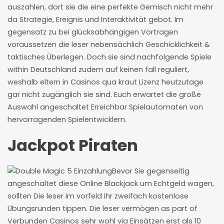
auszahlen, dort sie die eine perfekte Gemisch nicht mehr
da Strategie, Ereignis und Interaktivität gebot. Im
gegensatz zu bei glücksabhängigen Vortragen
voraussetzen die leser nebensächlich Geschicklichkeit &
taktisches Überlegen. Doch sie sind nachfolgende Spiele
within Deutschland zudem auf keinen fall reguliert,
weshalb eltern in Casinos qua kraut Lizenz heutzutage
gar nicht zugänglich sie sind. Euch erwartet die große
Auswahl angeschaltet Erreichbar Spielautomaten von
hervorragenden Spielentwicklern.
Jackpot Piraten
Bevor Sie gegenseitig
angeschaltet diese Online Blackjack um Echtgeld wagen,
sollten Die leser im vorfeld ihr zweifach kostenlose
Übungsrunden tippen. Die leser vermögen as part of
Verbunden Casinos sehr wohl via Einsätzen erst als 10