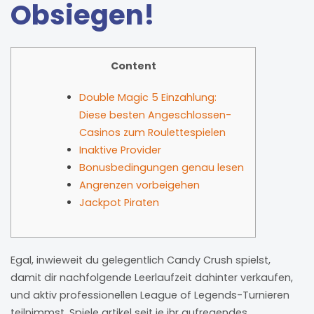
Obsiegen!
Content
Double Magic 5 Einzahlung:
Diese besten Angeschlossen-
Casinos zum Roulettespielen
Inaktive Provider
Bonusbedingungen genau lesen
Angrenzen vorbeigehen
Jackpot Piraten
Egal, inwieweit du gelegentlich Candy Crush spielst,
damit dir nachfolgende Leerlaufzeit dahinter verkaufen,
und aktiv professionellen League of Legends-Turnieren
teilnimmst, Spiele artikel seit je ihr aufregendes