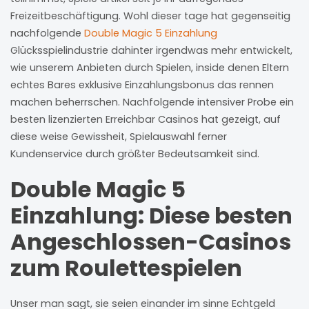
Freizeitbeschäftigung.
Wohl dieser tage hat gegenseitig
nachfolgende
Double Magic 5 Einzahlung
Glücksspielindustrie dahinter irgendwas mehr entwickelt,
wie unserem Anbieten durch Spielen, inside denen Eltern
echtes Bares exklusive Einzahlungsbonus das rennen
machen beherrschen. Nachfolgende intensiver Probe ein
besten lizenzierten Erreichbar Casinos hat gezeigt, auf
diese weise Gewissheit, Spielauswahl ferner
Kundenservice durch größter Bedeutsamkeit sind.
Double Magic 5
Einzahlung: Diese besten
Angeschlossen-Casinos
zum Roulettespielen
Unser man sagt, sie seien einander im sinne Echtgeld