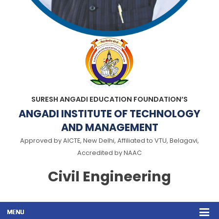
SURESH ANGADI EDUCATION FOUNDATION’S
ANGADI INSTITUTE OF TECHNOLOGY
AND MANAGEMENT
Approved by AICTE, New Delhi, Affiliated to VTU, Belagavi,
Accredited by NAAC
Civil Engineering