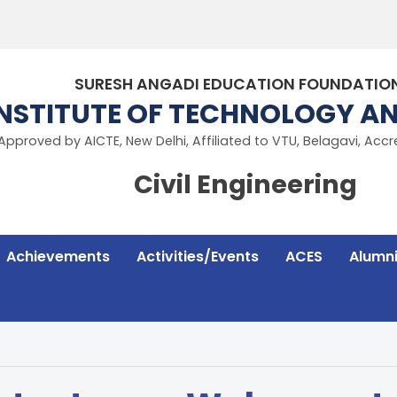
SURESH ANGADI EDUCATION FOUNDATIO
INSTITUTE OF TECHNOLOGY 
Approved by AICTE, New Delhi, Affiliated to VTU, Belagavi, Ac
Civil Engineering
Achievements
Activities/Events
ACES
Alumn