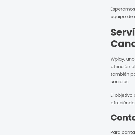
Esperamos 
equipo de 
Serv
Cana
Wplay, uno
atención al
también po
sociales.
El objetiv
ofreciéndo
Conta
Para conta