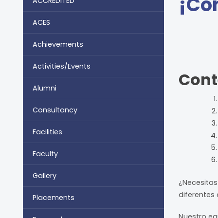
¡Co
ACCREDITED
ACES
Achievements
Activities/Events
Cont
Alumni
Consultancy
Facilities
Faculty
Gallery
¿Necesitas
diferentes 
Placements
Nuestro eq