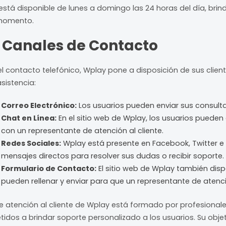
está disponible de lunes a domingo las 24 horas del día, brin
 momento.
 Canales de Contacto
 contacto telefónico, Wplay pone a disposición de sus clien
sistencia:
Correo Electrónico:
Los usuarios pueden enviar sus consultas
Chat en Línea:
En el sitio web de Wplay, los usuarios pueden
con un representante de atención al cliente.
Redes Sociales:
Wplay está presente en Facebook, Twitter e
mensajes directos para resolver sus dudas o recibir soporte.
Formulario de Contacto:
El sitio web de Wplay también dis
pueden rellenar y enviar para que un representante de atenci
de atención al cliente de Wplay está formado por profesiona
dos a brindar soporte personalizado a los usuarios. Su objeti