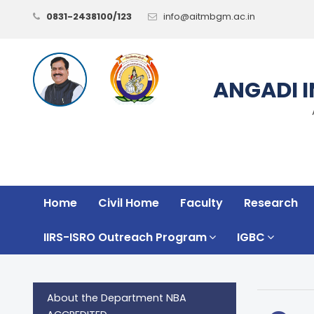
0831-2438100/123
info@aitmbgm.ac.in
ANGADI 
Home
Civil Home
Faculty
Research
IIRS-ISRO Outreach Program
IGBC
About the Department NBA