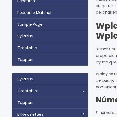
Research
en cualqui
del chat e
Resource Material
Wpla
Sample Page
Wpl
Syllabus
Timetable
Si estás bu
proporcion
Toppers
ayuda que 
Wplay es u
Syllabus
de casino,
comunicart
Timetable
Númer
Toppers
El número 
E-Newsletters