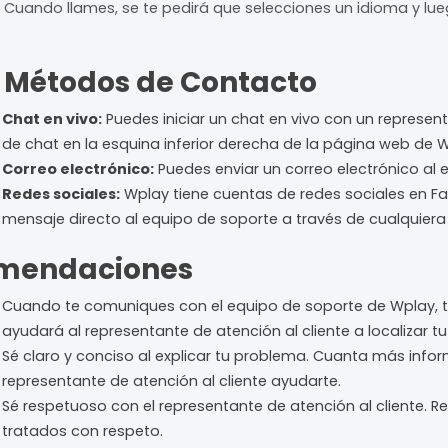
 Cuando llames, se te pedirá que selecciones un idioma y l
 Métodos de Contacto
Chat en vivo:
Puedes iniciar un chat en vivo con un represent
de chat en la esquina inferior derecha de la página web de 
Correo electrónico:
Puedes enviar un correo electrónico al
Redes sociales:
Wplay tiene cuentas de redes sociales en Fa
mensaje directo al equipo de soporte a través de cualquiera
mendaciones
Cuando te comuniques con el equipo de soporte de Wplay, t
ayudará al representante de atención al cliente a localizar 
Sé claro y conciso al explicar tu problema. Cuanta más infor
representante de atención al cliente ayudarte.
Sé respetuoso con el representante de atención al cliente. R
tratados con respeto.