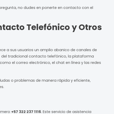
a pregunta, no dudes en ponerte en contacto con el
ntacto Telefónico y Otros
ece a sus usuarios un amplio abanico de canales de
 del tradicional contacto telefónico, la plataforma
mo el correo electrónico, el chat en línea y las redes
 dudas o problemas de manera rápida y eficiente,
es.
número
+57 322 237 1116
. Este servicio de asistencia