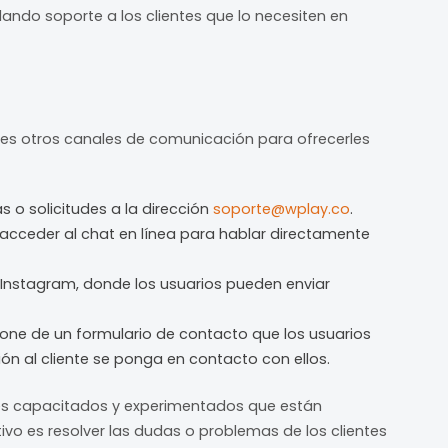
dando soporte a los clientes que lo necesiten en
tes otros canales de comunicación para ofrecerles
 o solicitudes a la dirección
soporte@wplay.co
.
 acceder al chat en línea para hablar directamente
 Instagram, donde los usuarios pueden enviar
pone de un formulario de contacto que los usuarios
ón al cliente se ponga en contacto con ellos.
les capacitados y experimentados que están
vo es resolver las dudas o problemas de los clientes