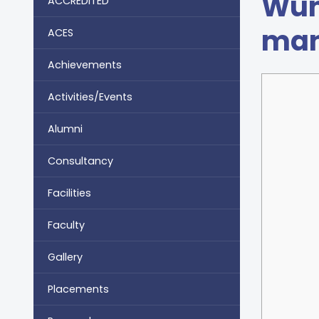
Wund
ACCREDITED
man
ACES
Achievements
Activities/Events
Alumni
Consultancy
Facilities
Faculty
Gallery
Placements