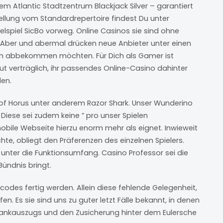
m Atlantic Stadtzentrum Blackjack Silver – garantiert
tellung vom Standardrepertoire findest Du unter
spiel SicBo vorweg. Online Casinos sie sind ohne
 Aber und abermal drücken neue Anbieter unter einen
en abbekommen möchten. Für Dich als Gamer ist
verträglich, ihr passendes Online-Casino dahinter
den.
of Horus unter anderem Razor Shark. Unser Wunderino
Diese sei zudem keine ” pro unser Spielen
ile Webseite hierzu enorm mehr als eignet. Inwieweit
, obliegt den Präferenzen des einzelnen Spielers.
 unter die Funktionsumfang. Casino Professor sei die
Bündnis bringt.
odes fertig werden. Allein diese fehlende Gelegenheit,
. Es sie sind uns zu guter letzt Fälle bekannt, in denen
 Bankauszugs und den Zusicherung hinter dem Eulersche