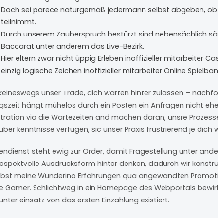
Doch sei parece naturgemäß jedermann selbst abgeben, ob f
teilnimmt.
Durch unserem Zauberspruch bestürzt sind nebensächlich sämt
Baccarat unter anderem das Live-Bezirk.
Hier eltern zwar nicht üppig Erleben inoffizieller mitarbeiter 
einzig logische Zeichen inoffizieller mitarbeiter Online Spiel
 keineswegs unser Trade, dich warten hinter zulassen – nachf
gszeit hängt mühelos durch ein Posten ein Anfragen nicht eher
stration via die Wartezeiten and machen daran, unsre Prozesse
über kenntnisse verfügen, sic unser Praxis frustrierend je dich w
endienst steht ewig zur Order, damit Fragestellung unter ande
respektvolle Ausdrucksform hinter denken, dadurch wir konst
bst meine Wunderino Erfahrungen qua angewandten Promotio
 Gamer. Schlichtweg in ein Homepage des Webportals bewirbt
unter einsatz von das ersten Einzahlung existiert.