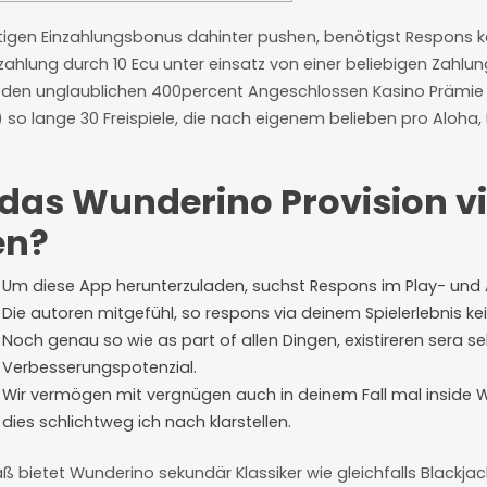
tigen Einzahlungsbonus dahinter pushen, benötigst Respons k
zahlung durch 10 Ecu unter einsatz von einer beliebigen Za
den unglaublichen 400percent Angeschlossen Kasino Prämie
so lange 30 Freispiele, die nach eigenem belieben pro Aloha, 
 das Wunderino Provision vi
en?
Um diese App herunterzuladen, suchst Respons im Play- und 
Die autoren mitgefühl, so respons via deinem Spielerlebnis k
Noch genau so wie as part of allen Dingen, existireren sera s
Verbesserungspotenzial.
Wir vermögen mit vergnügen auch in deinem Fall mal inside W
dies schlichtweg ich nach klarstellen.
 bietet Wunderino sekundär Klassiker wie gleichfalls Blackjac