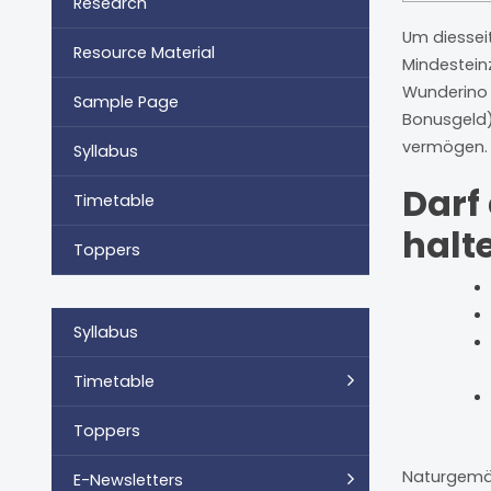
Research
Um diessei
Resource Material
Mindestein
Wunderino 
Sample Page
Bonusgeld) 
vermögen.
Syllabus
Darf
Timetable
halt
Toppers
Syllabus
Timetable
Toppers
Naturgemäß
E-Newsletters