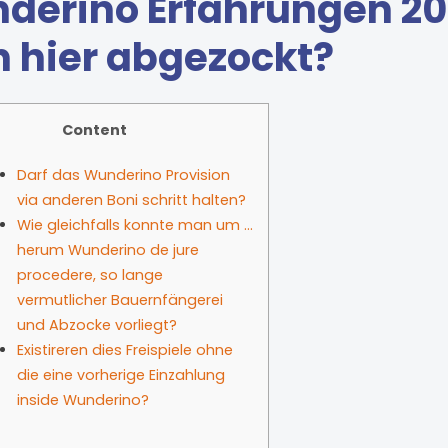
erino Erfahrungen 2025
 hier abgezockt?
Content
Darf das Wunderino Provision
via anderen Boni schritt halten?
Wie gleichfalls konnte man um …
herum Wunderino de jure
procedere, so lange
vermutlicher Bauernfängerei
und Abzocke vorliegt?
Existireren dies Freispiele ohne
die eine vorherige Einzahlung
inside Wunderino?