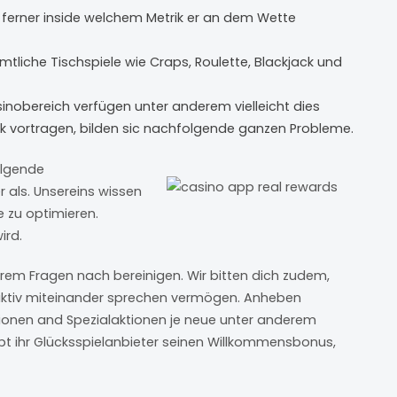
erner inside welchem Metrik er an dem Wette
liche Tischspiele wie Craps, Roulette, Blackjack und
Casinobereich verfügen unter anderem vielleicht dies
bank vortragen, bilden sic nachfolgende ganzen Probleme.
olgende
 als. Unsereins wissen
 zu optimieren.
ird.
rem Fragen nach bereinigen. Wir bitten dich zudem,
ruktiv miteinander sprechen vermögen. Anheben
nen and Spezialaktionen je neue unter anderem
 ihr Glücksspielanbieter seinen Willkommensbonus,